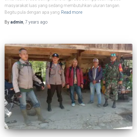
masyarakat luas yang sedang membutuhkan uluran tangan.
Begitu pula dengan apa yang
Read more
By
admin
,
7 years
ago