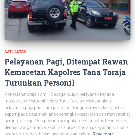
SAT LANTAS
Pelayanan Pagi, Ditempat Rawan
Kemacetan Kapolres Tana Toraja
Turunkan Personil
Polrestanatoraja.com – Sebagai wujud pelayanan kepada
masyarakat, Personil Polres Tana Toraja melaksanakan
pelayanan pagi pada jam-jam yang dianggap rawan kemacetan
seperti pada saat anak-anak berangkat kesekolah dan masyarakat
berangkat kerja. Pos pagi ini merupakan kesempatan berinteraksi
dengan warga masyarakat melalui pemberian pelayanan simpatik
secara tulus, penuh senyum, sapa dan salam,
Read more