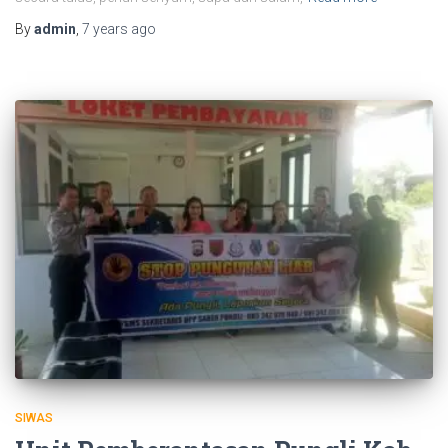
By
admin
,
7 years
ago
SIWAS