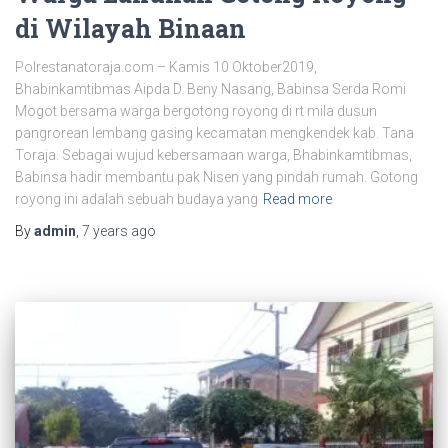
di Wilayah Binaan
Polrestanatoraja.com – Kamis 10 Oktober2019,
Bhabinkamtibmas Aipda D. Beny Nasang, Babinsa Serda Romi
Mogot bersama warga bergotong royong di rt mila dusun
pangrorean lembang gasing kecamatan mengkendek kab. Tana
Toraja. Sebagai wujud kebersamaan warga, Bhabinkamtibmas,
Babinsa hadir membantu pak Nisen yang pindah rumah. Gotong
royong ini adalah sebuah budaya yang
Read more
By
admin
,
7 years
ago