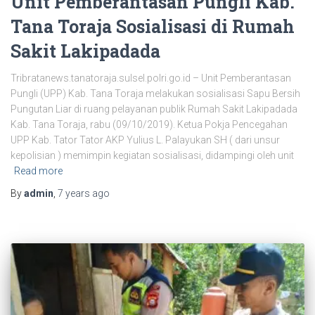
Unit Pemberantasan Pungli Kab.
Tana Toraja Sosialisasi di Rumah
Sakit Lakipadada
Tribratanews.tanatoraja.sulsel.polri.go.id – Unit Pemberantasan
Pungli (UPP) Kab. Tana Toraja melakukan sosialisasi Sapu Bersih
Pungutan Liar di ruang pelayanan publik Rumah Sakit Lakipadada
Kab. Tana Toraja, rabu (09/10/2019). Ketua Pokja Pencegahan
UPP Kab. Tator Tator AKP Yulius L. Palayukan SH ( dari unsur
kepolisian ) memimpin kegiatan sosialisasi, didampingi oleh unit
Read more
By
admin
,
7 years
ago