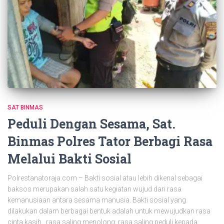
SAT BINMAS
Peduli Dengan Sesama, Sat.
Binmas Polres Tator Berbagi Rasa
Melalui Bakti Sosial
Polrestanatoraja.com – Bakti sosial atau lebih dikenal sebagai
baksos merupakan salah satu kegiatan wujud dari rasa
kemanusiaan antara sesama manusia. Bakti sosial yang
dilakukan dalam berbagai bentuk adalah untuk mewujudkan rasa
cinta kasih , rasa saling menolong, rasa saling peduli kepada