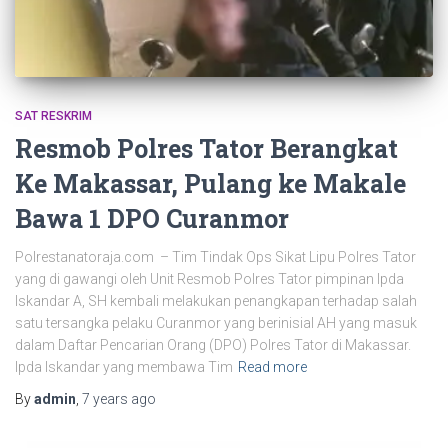
SAT RESKRIM
Resmob Polres Tator Berangkat
Ke Makassar, Pulang ke Makale
Bawa 1 DPO Curanmor
Polrestanatoraja.com – Tim Tindak Ops Sikat Lipu Polres Tator
yang di gawangi oleh Unit Resmob Polres Tator pimpinan Ipda
Iskandar A, SH kembali melakukan penangkapan terhadap salah
satu tersangka pelaku Curanmor yang berinisial AH yang masuk
dalam Daftar Pencarian Orang (DPO) Polres Tator di Makassar.
Ipda Iskandar yang membawa Tim
Read more
By
admin
,
7 years
ago