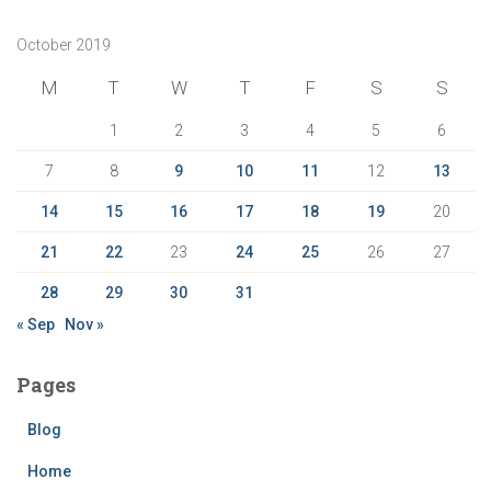
c
October 2019
h
f
M
T
W
T
F
S
S
o
r
1
2
3
4
5
6
:
7
8
9
10
11
12
13
14
15
16
17
18
19
20
21
22
23
24
25
26
27
28
29
30
31
« Sep
Nov »
Pages
Blog
Home