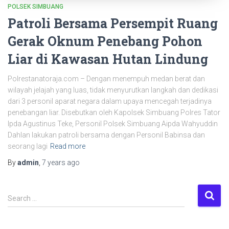
POLSEK SIMBUANG
Patroli Bersama Persempit Ruang
Gerak Oknum Penebang Pohon
Liar di Kawasan Hutan Lindung
Polrestanatoraja.com – Dengan menempuh medan berat dan
wilayah jelajah yang luas, tidak menyurutkan langkah dan dedikasi
dari 3 personil aparat negara dalam upaya mencegah terjadinya
penebangan liar. Disebutkan oleh Kapolsek Simbuang Polres Tator
Ipda Agustinus Teke, Personil Polsek Simbuang Aipda Wahyuddin
Dahlan lakukan patroli bersama dengan Personil Babinsa dan
seorang lagi
Read more
By
admin
,
7 years
ago
S
Search …
e
a
r