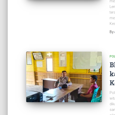
mel
Lem
ter
men
Kes
By
POL
B
k
K
Pol
wit
dik
sam