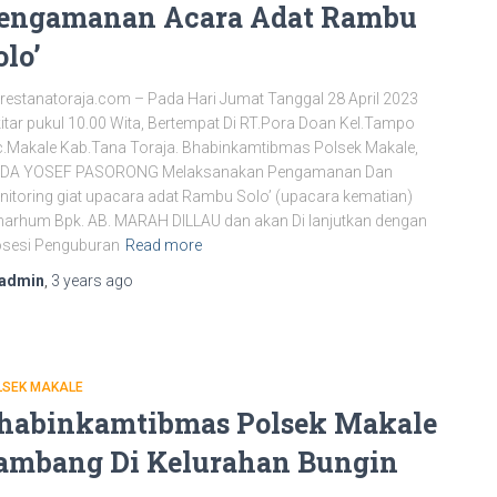
engamanan Acara Adat Rambu
olo’
restanatoraja.com – Pada Hari Jumat Tanggal 28 April 2023
itar pukul 10.00 Wita, Bertempat Di RT.Pora Doan Kel.Tampo
.Makale Kab.Tana Toraja. Bhabinkamtibmas Polsek Makale,
PDA YOSEF PASORONG Melaksanakan Pengamanan Dan
itoring giat upacara adat Rambu Solo’ (upacara kematian)
arhum Bpk. AB. MARAH DILLAU dan akan Di lanjutkan dengan
osesi Penguburan
Read more
admin
,
3 years
ago
LSEK MAKALE
habinkamtibmas Polsek Makale
ambang Di Kelurahan Bungin