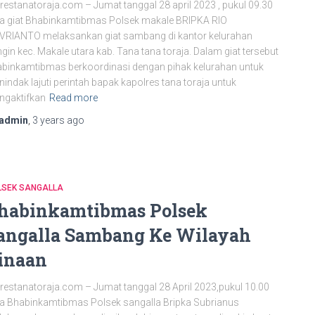
restanatoraja.com – Jumat tanggal 28 april 2023 , pukul 09.30
a giat Bhabinkamtibmas Polsek makale BRIPKA RIO
VRIANTO melaksankan giat sambang di kantor kelurahan
gin kec. Makale utara kab. Tana tana toraja. Dalam giat tersebut
binkamtibmas berkoordinasi dengan pihak kelurahan untuk
indak lajuti perintah bapak kapolres tana toraja untuk
ngaktifkan
Read more
admin
,
3 years
ago
LSEK SANGALLA
habinkamtibmas Polsek
angalla Sambang Ke Wilayah
inaan
restanatoraja.com – Jumat tanggal 28 April 2023,pukul 10.00
a Bhabinkamtibmas Polsek sangalla Bripka Subrianus