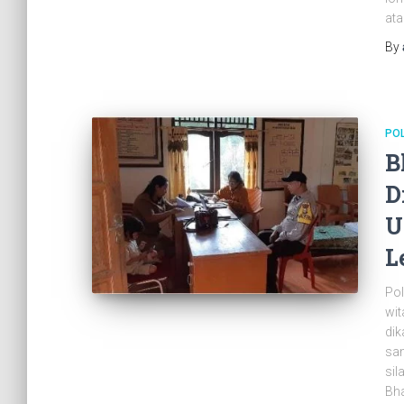
ata
By
POL
B
D
U
L
Pol
wit
dik
sam
sil
Bha