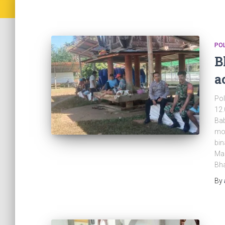
PO
B
a
Pol
12.
Bab
mon
bin
Mak
Bh
By