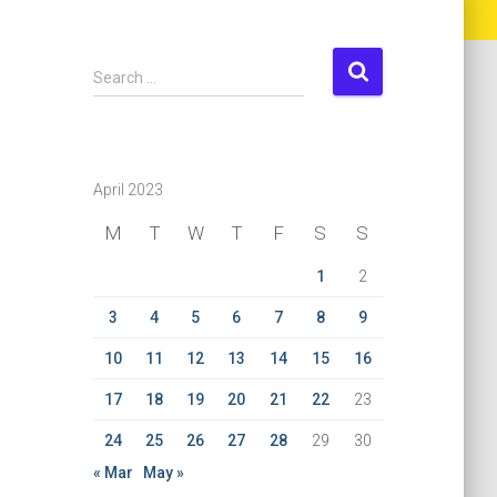
S
Search …
e
a
r
c
April 2023
h
f
M
T
W
T
F
S
S
o
r
1
2
:
3
4
5
6
7
8
9
10
11
12
13
14
15
16
17
18
19
20
21
22
23
24
25
26
27
28
29
30
« Mar
May »