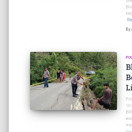
sil
Bha
ker
Re
By
PO
B
B
L
Pol
10.
BR
wil
men
lon