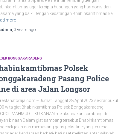
ahturahmi antara Aparat Pemerintah lembang dengan
binkamtibmas agar tercipta hubungan yang harmonis dan
jasama yang baik. Dengan kedatangan Bhabinkamtibmas ke
ad more
admin
,
3 years
ago
LSEK BONGGAKARADENG
habinkamtibmas Polsek
onggakaradeng Pasang Police
ine di area Jalan Longsor
restanatoraja.com – Jumat Tanggal 28 April 2023 sekitar pukul
00 wita giat Bhabinkamtibmas Polsek Bonggakaradeng
IGPOL MAHMUD TIKU KANAN melaksanakan sambang di
ayah binaan Dalam giat sambang tersebut Bhabinkamtibmas
gecek jalan dan memasang garis polisi line yang terkena
gsor agar kendaraan berhati- hati saat melintas antar wilayah