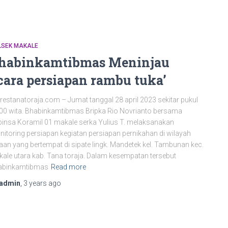
LSEK MAKALE
habinkamtibmas Meninjau
cara persiapan rambu tuka’
restanatoraja.com – Jumat tanggal 28 april 2023 sekitar pukul
00 wita. Bhabinkamtibmas Bripka Rio Novrianto bersama
insa Koramil 01 makale serka Yulius T. melaksanakan
itoring persiapan kegiatan persiapan pernikahan di wilayah
aan yang bertempat di sipate lingk. Mandetek kel. Tambunan kec.
ale utara kab. Tana toraja. Dalam kesempatan tersebut
abinkamtibmas
Read more
admin
,
3 years
ago