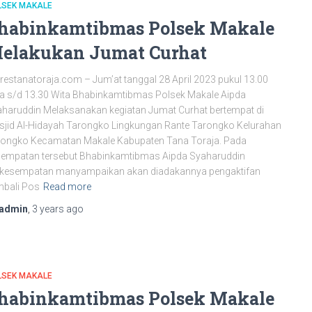
LSEK MAKALE
habinkamtibmas Polsek Makale
elakukan Jumat Curhat
restanatoraja.com – Jum’at tanggal 28 April 2023 pukul 13.00
a s/d 13.30 Wita Bhabinkamtibmas Polsek Makale Aipda
haruddin Melaksanakan kegiatan Jumat Curhat bertempat di
jid Al-Hidayah Tarongko Lingkungan Rante Tarongko Kelurahan
rongko Kecamatan Makale Kabupaten Tana Toraja. Pada
sempatan tersebut Bhabinkamtibmas Aipda Syaharuddin
rkesempatan manyampaikan akan diadakannya pengaktifan
mbali Pos
Read more
admin
,
3 years
ago
LSEK MAKALE
habinkamtibmas Polsek Makale