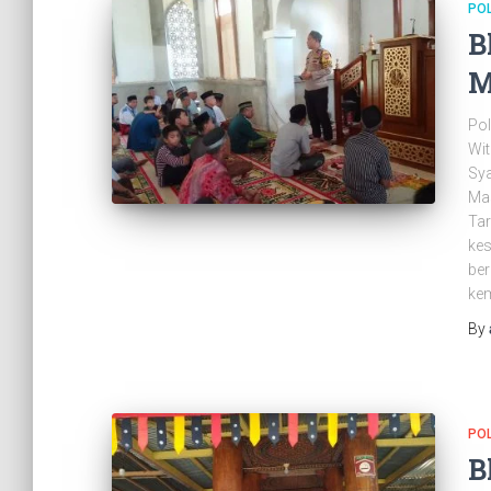
PO
B
M
Pol
Wit
Sya
Mas
Ta
ke
be
ke
By
PO
B