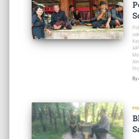
P
S
Pol
sek
Kec
AI
Mon
Alm
Pr
By
PO
B
S