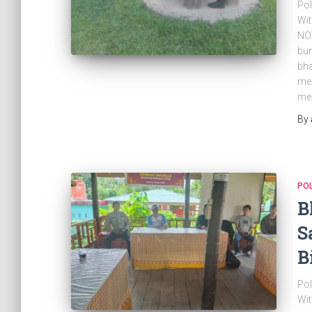
Pol
Wit
NO
bun
bha
men
me
By
PO
B
S
B
Pol
Wit