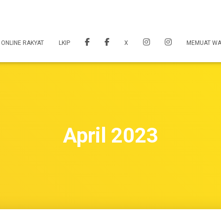
 ONLINE RAKYAT
LKIP
X
MEMUAT W
April 2023