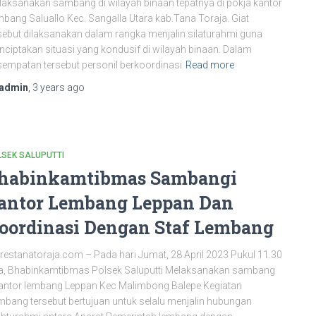
aksanakan sambang di wilayah binaan tepatnya di pokja kantor
bang Saluallo Kec. Sangalla Utara kab.Tana Toraja. Giat
sebut dilaksanakan dalam rangka menjalin silaturahmi guna
ciptakan situasi yang kondusif di wilayah binaan. Dalam
empatan tersebut personil berkoordinasi
Read more
admin
,
3 years
ago
SEK SALUPUTTI
habinkamtibmas Sambangi
antor Lembang Leppan Dan
oordinasi Dengan Staf Lembang
restanatoraja.com – Pada hari Jumat, 28 April 2023 Pukul 11.30
a, Bhabinkamtibmas Polsek Saluputti Melaksanakan sambang
antor lembang Leppan Kec Malimbong Balepe Kegiatan
bang tersebut bertujuan untuk selalu menjalin hubungan