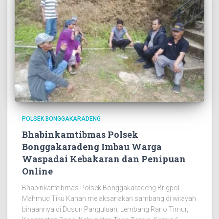
POLSEK BONGGAKARADENG
Bhabinkamtibmas Polsek
Bonggakaradeng Imbau Warga
Waspadai Kebakaran dan Penipuan
Online
Bhabinkamtibmas Polsek Bonggakaradeng Brigpol
Mahmud Tiku Kanan melaksanakan sambang di wilayah
binaannya di Dusun Panguluan, Lembang Rano Timur,