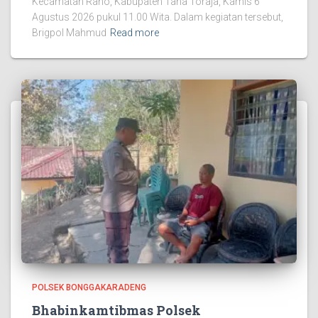
Kecamatan Rano, Kabupaten Tana Toraja, Kamis 6
Agustus 2026 pukul 11.00 Wita. Dalam kegiatan tersebut,
Brigpol Mahmud
Read more
POLSEK BONGGAKARADENG
Bhabinkamtibmas Polsek