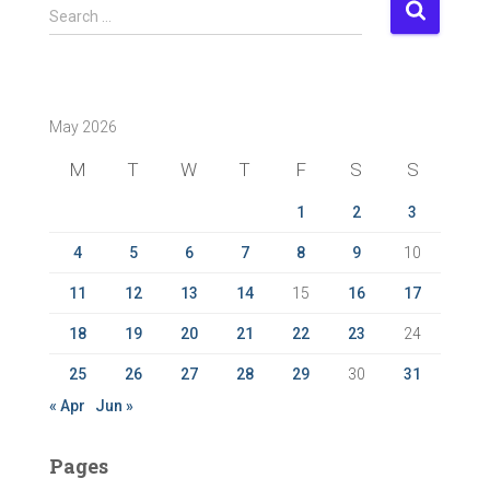
S
Search …
e
a
r
c
May 2026
h
f
M
T
W
T
F
S
S
o
r
1
2
3
:
4
5
6
7
8
9
10
11
12
13
14
15
16
17
18
19
20
21
22
23
24
25
26
27
28
29
30
31
« Apr
Jun »
Pages