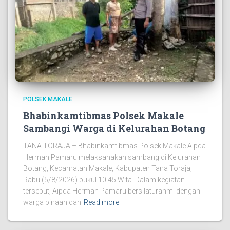
POLSEK MAKALE
Bhabinkamtibmas Polsek Makale
Sambangi Warga di Kelurahan Botang
TANA TORAJA – Bhabinkamtibmas Polsek Makale Aipda
Herman Pamaru melaksanakan sambang di Kelurahan
Botang, Kecamatan Makale, Kabupaten Tana Toraja,
Rabu (5/8/2026) pukul 10.45 Wita. Dalam kegiatan
tersebut, Aipda Herman Pamaru bersilaturahmi dengan
warga binaan dan
Read more