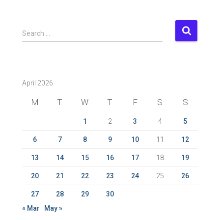
S
Search …
e
a
r
c
April 2026
h
f
M
T
W
T
F
S
S
o
r
1
2
3
4
5
:
6
7
8
9
10
11
12
13
14
15
16
17
18
19
20
21
22
23
24
25
26
27
28
29
30
« Mar
May »