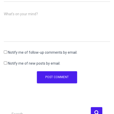
What's on your mind?
Notify me of follow-up comments by email.
Notify me of new posts by email.
S
Search …