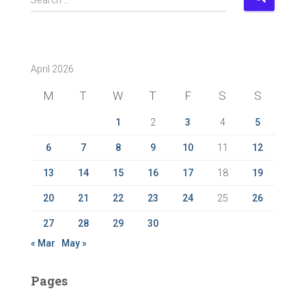
e
a
r
c
April 2026
h
f
M
T
W
T
F
S
S
o
r
1
2
3
4
5
:
6
7
8
9
10
11
12
13
14
15
16
17
18
19
20
21
22
23
24
25
26
27
28
29
30
« Mar
May »
Pages