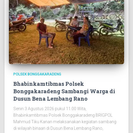
POLSEK BONGGAKARADENG
Bhabinkamtibmas Polsek
Bonggakaradeng Sambangi Warga di
Dusun Bena Lembang Rano
Senin 3 Agustus 2026 pukul 11.00 Wita,
Bhabinkamtibmas Polsek Bonggakaradeng BRIGPOL
Mahmud Tiku Kanan melaksanakan kegiatan sambang
di wilayah binaan di Dusun Bena Lembang Rano,