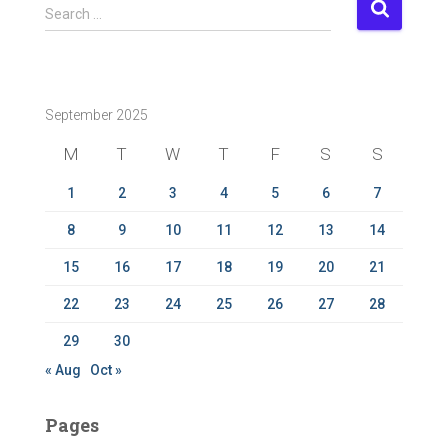
S
Search …
e
a
r
c
September 2025
h
f
M
T
W
T
F
S
S
o
r
1
2
3
4
5
6
7
:
8
9
10
11
12
13
14
15
16
17
18
19
20
21
22
23
24
25
26
27
28
29
30
« Aug
Oct »
Pages