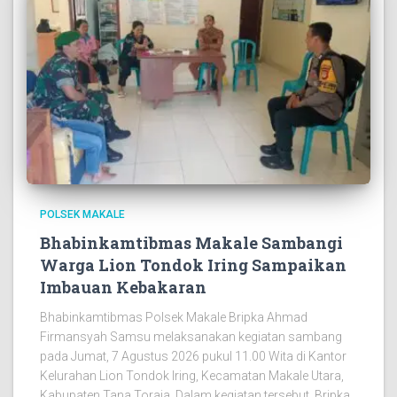
POLSEK MAKALE
Bhabinkamtibmas Makale Sambangi
Warga Lion Tondok Iring Sampaikan
Imbauan Kebakaran
Bhabinkamtibmas Polsek Makale Bripka Ahmad
Firmansyah Samsu melaksanakan kegiatan sambang
pada Jumat, 7 Agustus 2026 pukul 11.00 Wita di Kantor
Kelurahan Lion Tondok Iring, Kecamatan Makale Utara,
Kabupaten Tana Toraja. Dalam kegiatan tersebut, Bripka