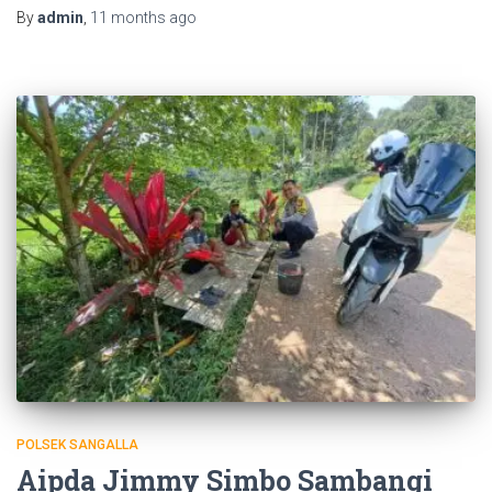
By
admin
,
11 months
ago
POLSEK SANGALLA
Aipda Jimmy Simbo Sambangi