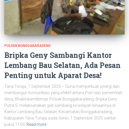
POLSEK BONGGAKARADENG
Bripka Geny Sambangi Kantor
Lembang Bau Selatan, Ada Pesan
Penting untuk Aparat Desa!
Tana Toraja, 1 September 2025 – Guna memperkuat sinergi dan
membangun komunikasi yang efektif antara Polri dan pemerintah
desa, Bhabinkamtibmas Polsek Bonggakaradeng, Bripka Geny
Putra S, melaksanakan giat sambang ke wilayah binaannya di
Kantor Lembang Bau Selatan, Kecamatan Bonggakaradeng,
Kabupaten Tana Toraja, pada Senin, 1 September 2025 sekitar
pukul 11.00
Read more