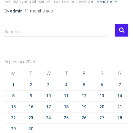
Kegiatan yang dihadiri lebih dari seribu peserta ini
Read more
By
admin
,
11 months
ago
S
Search …
e
a
r
c
September 2025
h
f
M
T
W
T
F
S
S
o
r
1
2
3
4
5
6
7
:
8
9
10
11
12
13
14
15
16
17
18
19
20
21
22
23
24
25
26
27
28
29
30