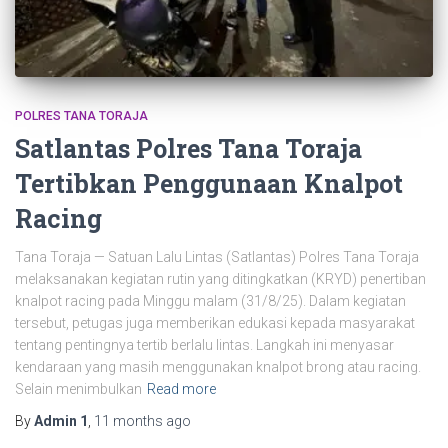
POLRES TANA TORAJA
Satlantas Polres Tana Toraja
Tertibkan Penggunaan Knalpot
Racing
Tana Toraja — Satuan Lalu Lintas (Satlantas) Polres Tana Toraja
melaksanakan kegiatan rutin yang ditingkatkan (KRYD) penertiban
knalpot racing pada Minggu malam (31/8/25). Dalam kegiatan
tersebut, petugas juga memberikan edukasi kepada masyarakat
tentang pentingnya tertib berlalu lintas. Langkah ini menyasar
kendaraan yang masih menggunakan knalpot brong atau racing.
Selain menimbulkan
Read more
By
Admin 1
,
11 months
ago