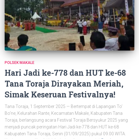
POLSEK MAKALE
Hari Jadi ke-778 dan HUT ke-68
Tana Toraja Dirayakan Meriah,
Simak Keseruan Festivalnya!
Tana Toraja, 1 September 2025 — Bertempat di Lapangan To’
Bo’ne, Kelurahan Rante, Kecamatan Makale, Kabupaten Tana
Toraja, berlangsung acara Festival Toraja Bersyukur 2025 yang
menjadi puncak peringatan Hari Jadi ke-778 dan HUT ke-68
Kabupaten Tana Toraja, Senin (01/09/2025) pukul 09.00 WITA.