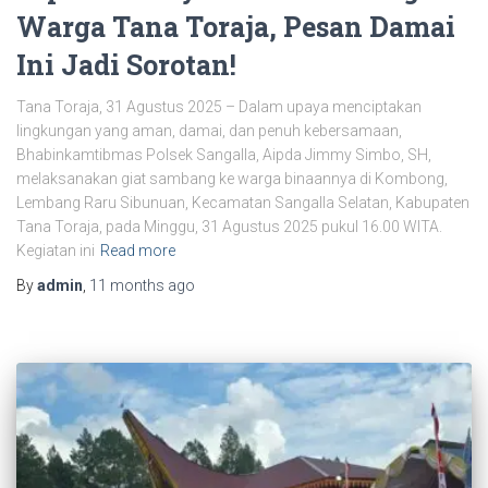
Warga Tana Toraja, Pesan Damai
Ini Jadi Sorotan!
Tana Toraja, 31 Agustus 2025 – Dalam upaya menciptakan
lingkungan yang aman, damai, dan penuh kebersamaan,
Bhabinkamtibmas Polsek Sangalla, Aipda Jimmy Simbo, SH,
melaksanakan giat sambang ke warga binaannya di Kombong,
Lembang Raru Sibunuan, Kecamatan Sangalla Selatan, Kabupaten
Tana Toraja, pada Minggu, 31 Agustus 2025 pukul 16.00 WITA.
Kegiatan ini
Read more
By
admin
,
11 months
ago