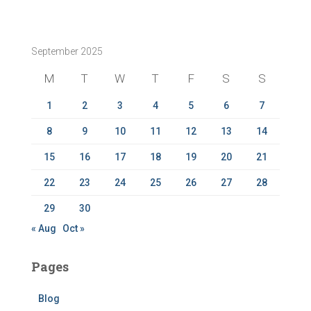
a
r
c
September 2025
h
f
M
T
W
T
F
S
S
o
r
1
2
3
4
5
6
7
:
8
9
10
11
12
13
14
15
16
17
18
19
20
21
22
23
24
25
26
27
28
29
30
« Aug
Oct »
Pages
Blog