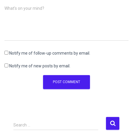
What's on your mind?
Notify me of follow-up comments by email.
Notify me of new posts by email.
S
Search …
e