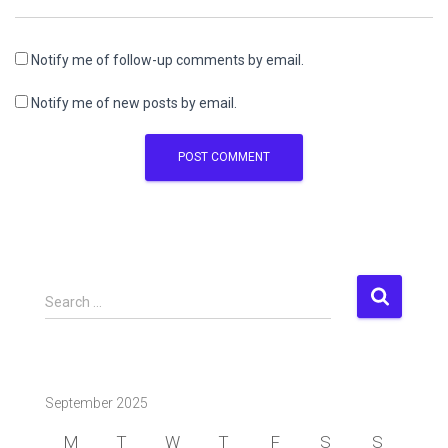
Notify me of follow-up comments by email.
Notify me of new posts by email.
S
Search …
e
a
r
c
September 2025
h
f
M
T
W
T
F
S
S
o