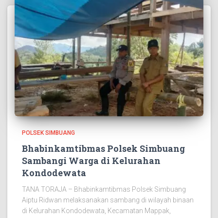
POLSEK SIMBUANG
Bhabinkamtibmas Polsek Simbuang
Sambangi Warga di Kelurahan
Kondodewata
TANA TORAJA – Bhabinkamtibmas Polsek Simbuang
Aiptu Ridwan melaksanakan sambang di wilayah binaan
di Kelurahan Kondodewata, Kecamatan Mappak,