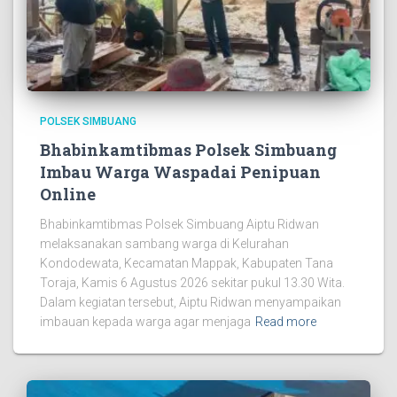
POLSEK SIMBUANG
Bhabinkamtibmas Polsek Simbuang
Imbau Warga Waspadai Penipuan
Online
Bhabinkamtibmas Polsek Simbuang Aiptu Ridwan
melaksanakan sambang warga di Kelurahan
Kondodewata, Kecamatan Mappak, Kabupaten Tana
Toraja, Kamis 6 Agustus 2026 sekitar pukul 13.30 Wita.
Dalam kegiatan tersebut, Aiptu Ridwan menyampaikan
imbauan kepada warga agar menjaga
Read more