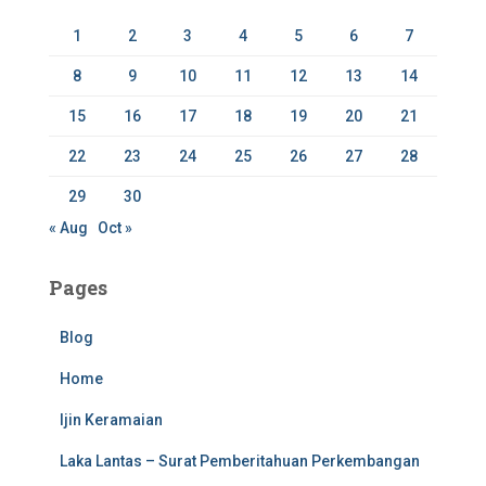
r
1
2
3
4
5
6
7
:
8
9
10
11
12
13
14
15
16
17
18
19
20
21
22
23
24
25
26
27
28
29
30
« Aug
Oct »
Pages
Blog
Home
Ijin Keramaian
Laka Lantas – Surat Pemberitahuan Perkembangan