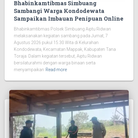
Bhabinkamtibmas Simbuang
Sambangi Warga Kondodewata
Sampaikan Imbauan Penipuan Online
Bhabinkamtibmas Polsek Simbuang Aiptu Ridwan
melaksanakan kegiatan sambang pada Jumat, 7
Agustus 2026 pukul 15.30 Wita di Kelurahan
Kondodewata, Kecamatan Mappak, Kabupaten Tana
Toraja. Dalam kegiatan tersebut, Aiptu Ridwan
bersilaturahmi dengan warga binaan serta
menyampaikan
Read more