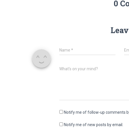
0 C
Leav
Name
*
Em
What's on your mind?
Notify me of follow-up comments b
Notify me of new posts by email.