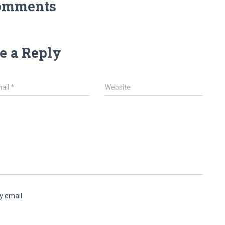
omments
e a Reply
ail
*
Website
y email.