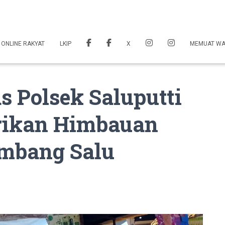
 ONLINE RAKYAT
LKIP
X
MEMUAT W
 Polsek Saluputti
rikan Himbauan
mbang Salu