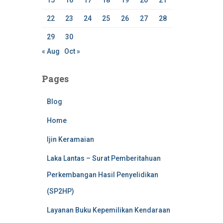
15
16
17
18
19
20
21
22
23
24
25
26
27
28
29
30
« Aug
Oct »
Pages
Blog
Home
Ijin Keramaian
Laka Lantas – Surat Pemberitahuan
Perkembangan Hasil Penyelidikan
(SP2HP)
Layanan Buku Kepemilikan Kendaraan