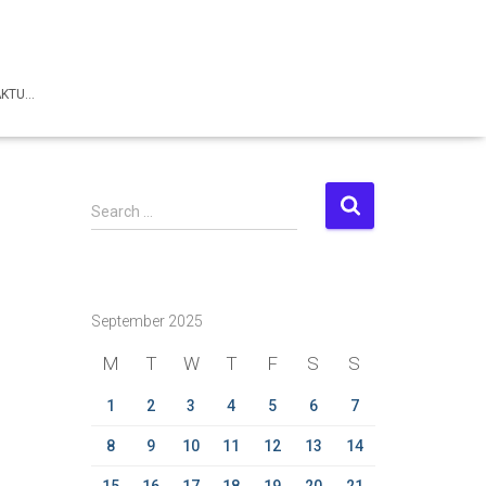
AKTU…
S
Search …
e
a
r
c
September 2025
h
f
M
T
W
T
F
S
S
o
r
1
2
3
4
5
6
7
:
8
9
10
11
12
13
14