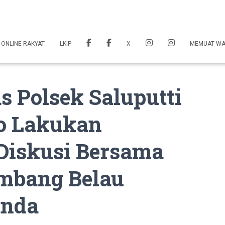
 ONLINE RAKYAT
LKIP
X
MEMUAT W
 Polsek Saluputti
o Lakukan
 Diskusi Bersama
embang Belau
anda