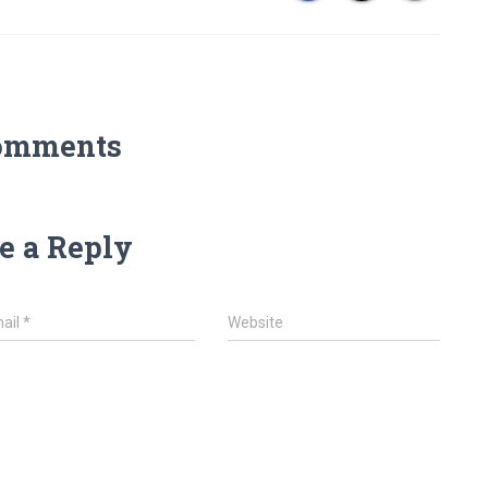
omments
e a Reply
ail
*
Website