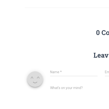
0 C
Leav
Name
*
Em
What's on your mind?