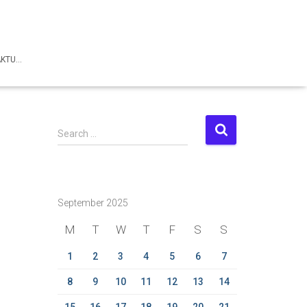
AKTU…
S
Search …
e
a
r
c
September 2025
h
f
M
T
W
T
F
S
S
o
r
1
2
3
4
5
6
7
:
8
9
10
11
12
13
14