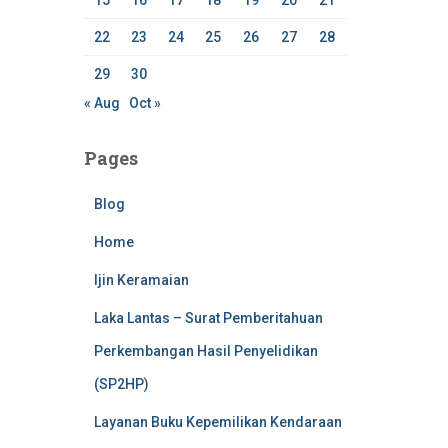
15
16
17
18
19
20
21
22
23
24
25
26
27
28
29
30
« Aug
Oct »
Pages
Blog
Home
Ijin Keramaian
Laka Lantas – Surat Pemberitahuan
Perkembangan Hasil Penyelidikan
(SP2HP)
Layanan Buku Kepemilikan Kendaraan