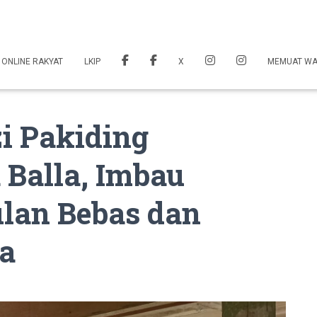
 ONLINE RAKYAT
LKIP
X
MEMUAT W
i Pakiding
Balla, Imbau
lan Bebas dan
a