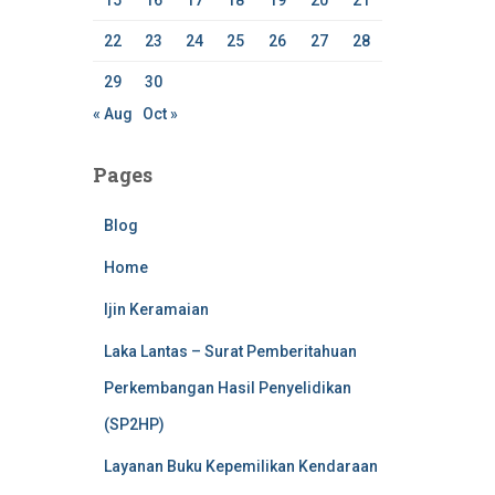
15
16
17
18
19
20
21
22
23
24
25
26
27
28
29
30
« Aug
Oct »
Pages
Blog
Home
Ijin Keramaian
Laka Lantas – Surat Pemberitahuan
Perkembangan Hasil Penyelidikan
(SP2HP)
Layanan Buku Kepemilikan Kendaraan