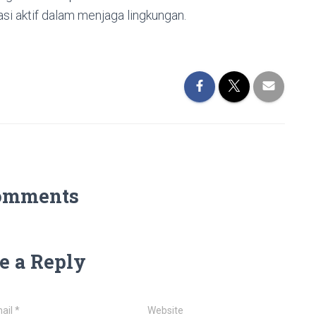
si aktif dalam menjaga lingkungan.
omments
e a Reply
ail
*
Website