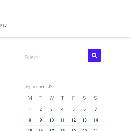
AKTU…
S
Search …
e
a
r
c
September 2025
h
f
M
T
W
T
F
S
S
o
r
1
2
3
4
5
6
7
:
8
9
10
11
12
13
14