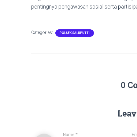
pentingnya pengawasan sosial serta partisipa
Categories:
POLSEK SALUPUTTI
0 C
Leav
Name
*
Em