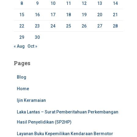
8
9
10
11
12
13
14
15
16
17
18
19
20
21
22
23
24
25
26
27
28
29
30
« Aug
Oct »
Pages
Blog
Home
Ijin Keramaian
Laka Lantas – Surat Pemberitahuan Perkembangan
Hasil Penyelidikan (SP2HP)
Layanan Buku Kepemilikan Kendaraan Bermotor