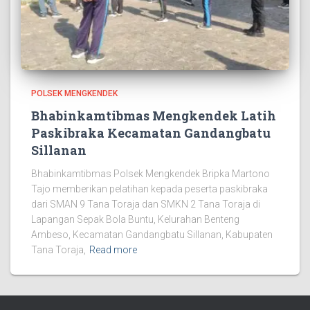
POLSEK MENGKENDEK
Bhabinkamtibmas Mengkendek Latih
Paskibraka Kecamatan Gandangbatu
Sillanan
Bhabinkamtibmas Polsek Mengkendek Bripka Martono
Tajo memberikan pelatihan kepada peserta paskibraka
dari SMAN 9 Tana Toraja dan SMKN 2 Tana Toraja di
Lapangan Sepak Bola Buntu, Kelurahan Benteng
Ambeso, Kecamatan Gandangbatu Sillanan, Kabupaten
Tana Toraja,
Read more