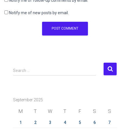
Notify me of follow-up comments by email.
Notify me of new posts by email.
S
Search …
e
a
r
c
September 2025
h
f
M
T
W
T
F
S
S
o
r
1
2
3
4
5
6
7
: