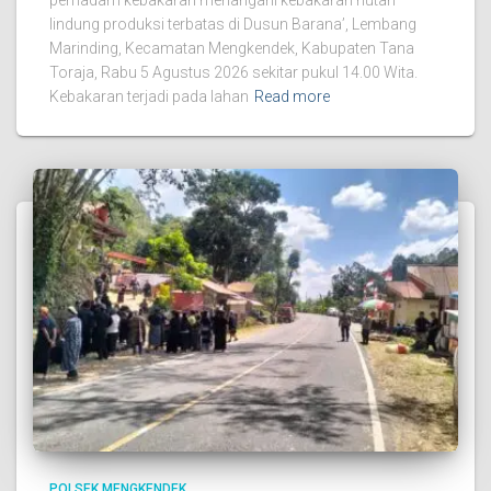
lindung produksi terbatas di Dusun Barana’, Lembang
Marinding, Kecamatan Mengkendek, Kabupaten Tana
Toraja, Rabu 5 Agustus 2026 sekitar pukul 14.00 Wita.
Kebakaran terjadi pada lahan
Read more
POLSEK MENGKENDEK