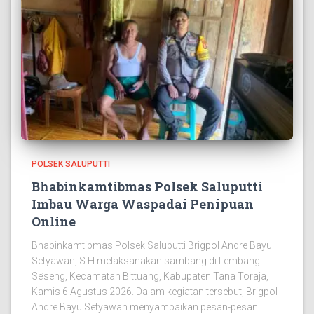
POLSEK SALUPUTTI
Bhabinkamtibmas Polsek Saluputti
Imbau Warga Waspadai Penipuan
Online
Bhabinkamtibmas Polsek Saluputti Brigpol Andre Bayu
Setyawan, S.H melaksanakan sambang di Lembang
Se’seng, Kecamatan Bittuang, Kabupaten Tana Toraja,
Kamis 6 Agustus 2026. Dalam kegiatan tersebut, Brigpol
Andre Bayu Setyawan menyampaikan pesan-pesan