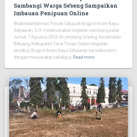
Sambangi Warga Se’seng Sampaikan
Imbauan Penipuan Online
Bhabinkamtibmas Polsek Saluputti Brigpol Andre Bayu
Setyawan, S.H. melaksanakan kegiatan sambang pada
Jumat, 7 Agustus 2026 di Lembang Se’seng, Kecamatan
Bittuang, Kabupaten Tana Toraja. Dalam kegiatan
tersebut, Brigpol Andre Bayu Setyawan bersilaturahmi
dengan masyarakat sekaligus
Read more