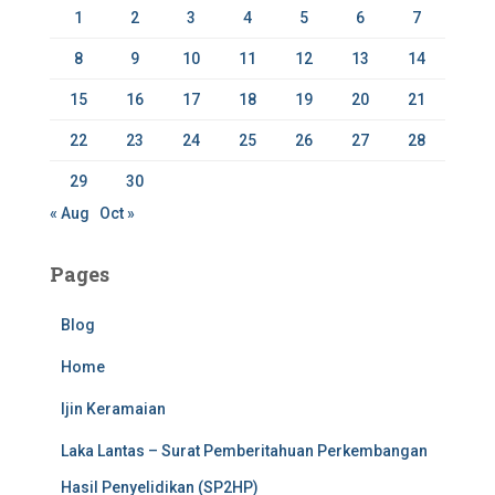
r
1
2
3
4
5
6
7
:
8
9
10
11
12
13
14
15
16
17
18
19
20
21
22
23
24
25
26
27
28
29
30
« Aug
Oct »
Pages
Blog
Home
Ijin Keramaian
Laka Lantas – Surat Pemberitahuan Perkembangan
Hasil Penyelidikan (SP2HP)