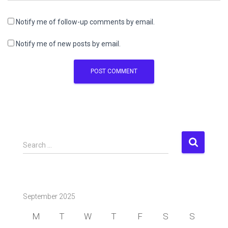
Notify me of follow-up comments by email.
Notify me of new posts by email.
S
Search …
e
a
r
c
September 2025
h
f
M
T
W
T
F
S
S
o