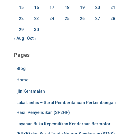
15
16
17
18
19
20
21
22
23
24
25
26
27
28
29
30
« Aug
Oct »
Pages
Blog
Home
Ijin Keramaian
Laka Lantas – Surat Pemberitahuan Perkembangan
Hasil Penyelidikan (SP2HP)
Layanan Buku Kepemilikan Kendaraan Bermotor
(BPKB) dan Surat Tanda Nomor Kendaraan (STNK)