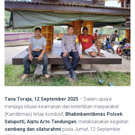
Tana Toraja, 12 September 2025
– Dalam upaya
menjaga situasi keamanan dan ketertiban masyarakat
(Kamtibmas) tetap kondusif,
Bhabinkamtibmas Polsek
Saluputti, Aiptu Arto Tandungan
, melaksanakan kegiatan
sambang dan silaturahmi
pada Jumat, 12 September