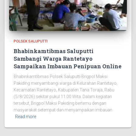
POLSEK SALUPUTTI
Bhabinkamtibmas Saluputti
Sambangi Warga Rantetayo
Sampaikan Imbauan Penipuan Online
Bhabinkamtibmas Polsek Saluputti Brigpol Maksi
Pakiding menyambangi warga di Kelurahan Rantetayo,
Kecamatan Rantetayo, Kabupaten Tana Toraja, Rabu
(5/8/2026) sekitar pukul 11.00 Wita. Dalam kegiatan
tersebut, Brigpol Maksi Pakiding bertemu dengan
masyarakat setempat dan menyampaikan imbauan
Read more