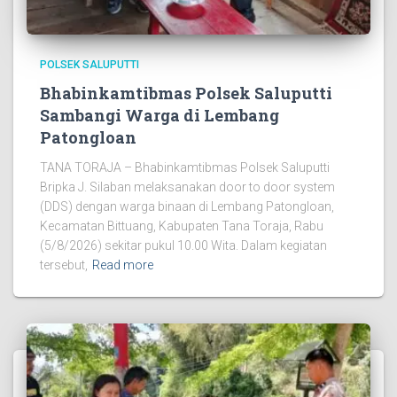
POLSEK SALUPUTTI
Bhabinkamtibmas Polsek Saluputti
Sambangi Warga di Lembang
Patongloan
TANA TORAJA – Bhabinkamtibmas Polsek Saluputti
Bripka J. Silaban melaksanakan door to door system
(DDS) dengan warga binaan di Lembang Patongloan,
Kecamatan Bittuang, Kabupaten Tana Toraja, Rabu
(5/8/2026) sekitar pukul 10.00 Wita. Dalam kegiatan
tersebut,
Read more