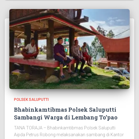
POLSEK SALUPUTTI
Bhabinkamtibmas Polsek Saluputti
Sambangi Warga di Lembang To’pao
TANA TORAJA – Bhabinkamtibmas Polsek Saluputti
Aipda Petrus Robong melaksanakan sambang di Kantor