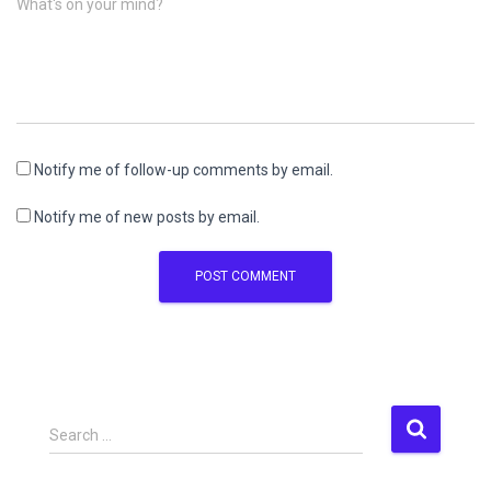
What's on your mind?
Notify me of follow-up comments by email.
Notify me of new posts by email.
S
Search …
e
a