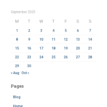
r
c
September 2025
h
f
M
T
W
T
F
S
S
o
r
1
2
3
4
5
6
7
:
8
9
10
11
12
13
14
15
16
17
18
19
20
21
22
23
24
25
26
27
28
29
30
« Aug
Oct »
Pages
Blog
Home