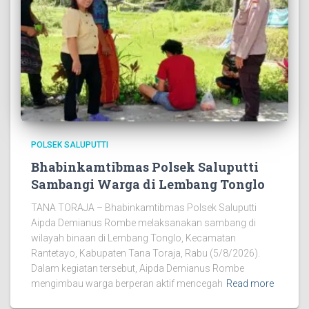
POLSEK SALUPUTTI
Bhabinkamtibmas Polsek Saluputti
Sambangi Warga di Lembang Tonglo
TANA TORAJA – Bhabinkamtibmas Polsek Saluputti
Aipda Demianus Rombe melaksanakan sambang di
wilayah binaan di Lembang Tonglo, Kecamatan
Rantetayo, Kabupaten Tana Toraja, Rabu (5/8/2026).
Dalam kegiatan tersebut, Aipda Demianus Rombe
mengimbau warga berperan aktif mencegah
Read more