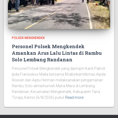
POLSEK MENGKENDEK
Personel Polsek Mengkendek
Amankan Arus Lalu Lintas di Rambu
Solo Lembang Randanan
Personel Polsek Mengkendek yang dipimpin Kanit Patroli
Ipda Fransiskus Malla bersama Bhabinkamtibmas Aipda
Riswan dan Aiptu Herman melaksanakan pengamanan
Rambu Solo almarhumah Maria Mara di Lembang
Randanan, Kecamatan Mengkendek, Kabupaten Tana
Toraja, Kamis (6/8/2026) pukul
Read more