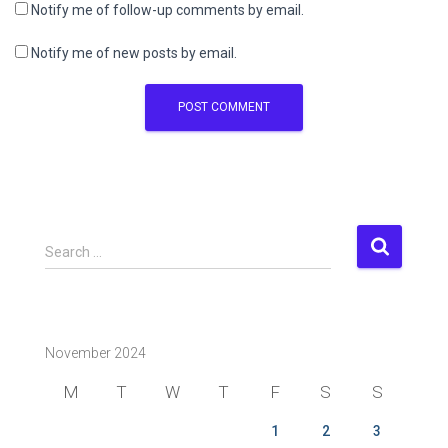
Notify me of follow-up comments by email.
Notify me of new posts by email.
S
Search …
e
a
r
c
November 2024
h
f
M
T
W
T
F
S
S
o
r
1
2
3
: