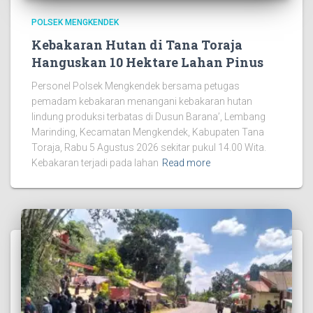
POLSEK MENGKENDEK
Kebakaran Hutan di Tana Toraja
Hanguskan 10 Hektare Lahan Pinus
Personel Polsek Mengkendek bersama petugas
pemadam kebakaran menangani kebakaran hutan
lindung produksi terbatas di Dusun Barana’, Lembang
Marinding, Kecamatan Mengkendek, Kabupaten Tana
Toraja, Rabu 5 Agustus 2026 sekitar pukul 14.00 Wita.
Kebakaran terjadi pada lahan
Read more