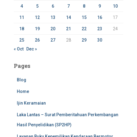
4
5
6
7
8
9
10
11
12
13
14
15
16
17
18
19
20
21
22
23
24
25
26
27
28
29
30
« Oct
Dec »
Pages
Blog
Home
Ijin Keramaian
Laka Lantas – Surat Pemberitahuan Perkembangan
Hasil Penyelidikan (SP2HP)
Layanan Buku Kepemilikan Kendaraan Bermotor