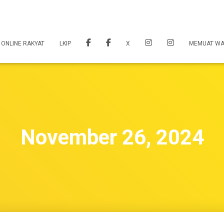
 ONLINE RAKYAT
LKIP
X
MEMUAT W
November 26, 2024