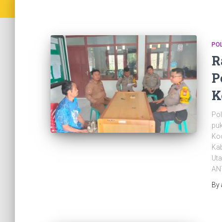
PO
R
P
K
Pol
puk
Ko
Kab
Uta
ANT
By