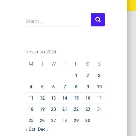
S
Search …
e
a
r
c
November 2024
h
f
M
T
W
T
F
S
S
o
r
1
2
3
:
4
5
6
7
8
9
10
11
12
13
14
15
16
17
18
19
20
21
22
23
24
25
26
27
28
29
30
« Oct
Dec »