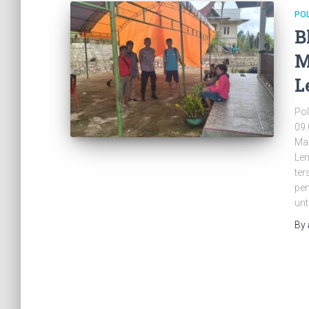
PO
B
M
L
Pol
09
Ma
Lem
te
pem
un
By