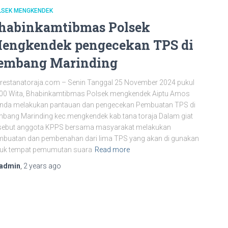
LSEK MENGKENDEK
habinkamtibmas Polsek
engkendek pengecekan TPS di
embang Marinding
restanatoraja.com – Senin Tanggal 25 November 2024 pukul
.00 Wita, Bhabinkamtibmas Polsek mengkendek Aiptu Amos
nda melakukan pantauan dan pengecekan Pembuatan TPS di
bang Marinding kec.mengkendek kab.tana toraja Dalam giat
rsebut anggota KPPS bersama masyarakat melakukan
buatan dan pembenahan dari lima TPS yang akan di gunakan
tuk tempat pemumutan suara
Read more
admin
,
2 years
ago