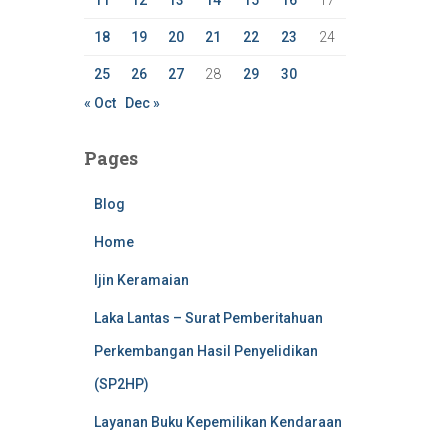
11
12
13
14
15
16
17
18
19
20
21
22
23
24
25
26
27
28
29
30
« Oct
Dec »
Pages
Blog
Home
Ijin Keramaian
Laka Lantas – Surat Pemberitahuan
Perkembangan Hasil Penyelidikan
(SP2HP)
Layanan Buku Kepemilikan Kendaraan