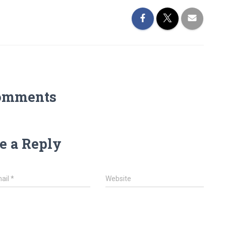
omments
e a Reply
ail
*
Website