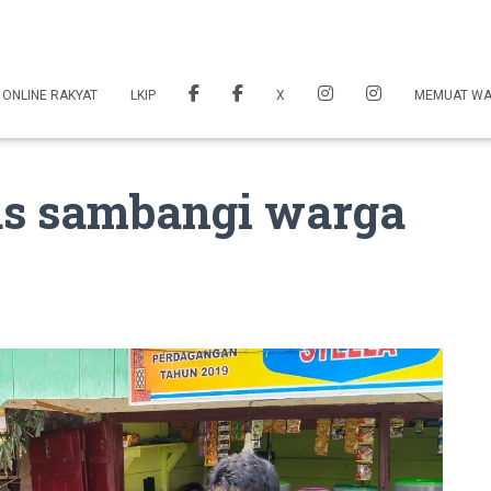
 ONLINE RAKYAT
LKIP
X
MEMUAT W
s sambangi warga