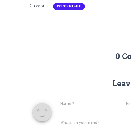
Categories:
POLSEK MAKALE
0 C
Leav
Name
*
Em
What's on your mind?