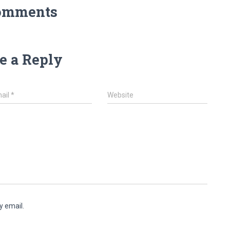
omments
e a Reply
ail
*
Website
y email.