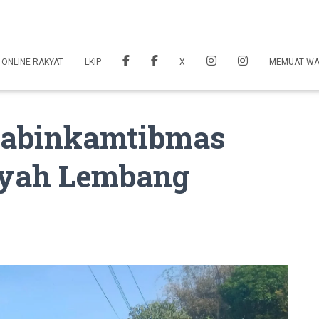
 ONLINE RAKYAT
LKIP
X
MEMUAT W
habinkamtibmas
ayah Lembang