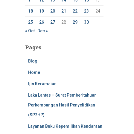
11
12
13
14
15
16
17
18
19
20
21
22
23
24
25
26
27
28
29
30
« Oct
Dec »
Pages
Blog
Home
Ijin Keramaian
Laka Lantas – Surat Pemberitahuan
Perkembangan Hasil Penyelidikan
(SP2HP)
Layanan Buku Kepemilikan Kendaraan