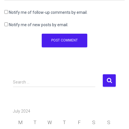
Notify me of follow-up comments by email.
Notify me of new posts by email.
S
Search …
e
a
r
c
July 2024
h
f
M
T
W
T
F
S
S
o