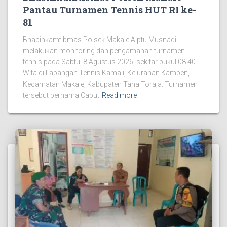
Pantau Turnamen Tennis HUT RI ke-
81
Bhabinkamtibmas Polsek Makale Aiptu Musnadi
melakukan monitoring dan pengamanan turnamen
tennis pada Sabtu, 8 Agustus 2026, sekitar pukul 08.40
Wita di Lapangan Tennis Kamali, Kelurahan Kampen,
Kecamatan Makale, Kabupaten Tana Toraja. Turnamen
tersebut bernama Cabut
Read more