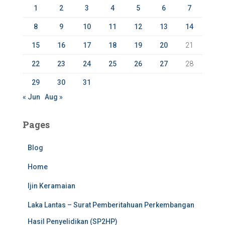
r
1
2
3
4
5
6
7
:
8
9
10
11
12
13
14
15
16
17
18
19
20
21
22
23
24
25
26
27
28
29
30
31
« Jun
Aug »
Pages
Blog
Home
Ijin Keramaian
Laka Lantas – Surat Pemberitahuan Perkembangan
Hasil Penyelidikan (SP2HP)