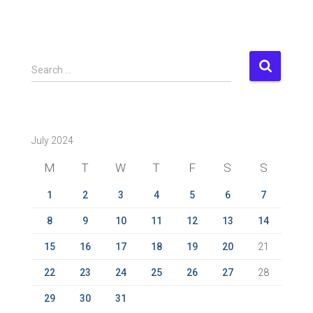
S
Search …
e
a
r
c
July 2024
h
f
M
T
W
T
F
S
S
o
r
1
2
3
4
5
6
7
:
8
9
10
11
12
13
14
15
16
17
18
19
20
21
22
23
24
25
26
27
28
29
30
31