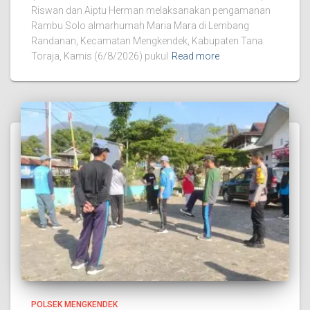
Riswan dan Aiptu Herman melaksanakan pengamanan
Rambu Solo almarhumah Maria Mara di Lembang
Randanan, Kecamatan Mengkendek, Kabupaten Tana
Toraja, Kamis (6/8/2026) pukul
Read more
POLSEK MENGKENDEK