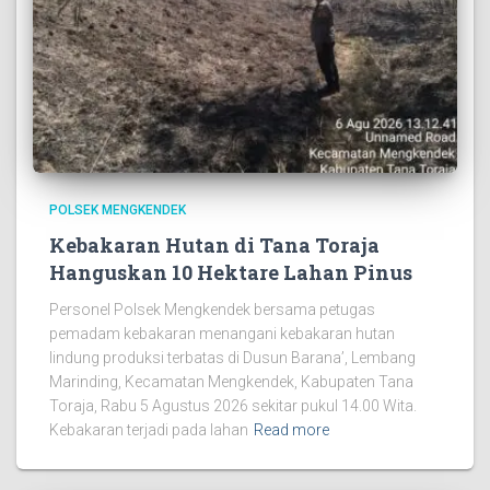
POLSEK MENGKENDEK
Kebakaran Hutan di Tana Toraja
Hanguskan 10 Hektare Lahan Pinus
Personel Polsek Mengkendek bersama petugas
pemadam kebakaran menangani kebakaran hutan
lindung produksi terbatas di Dusun Barana’, Lembang
Marinding, Kecamatan Mengkendek, Kabupaten Tana
Toraja, Rabu 5 Agustus 2026 sekitar pukul 14.00 Wita.
Kebakaran terjadi pada lahan
Read more