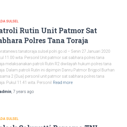
LDA SULSEL
atroli Rutin Unit Patmor Sat
abhara Polres Tana Toraja
bratanews.tanatoraja.sulsel.polri.go.id – Senin 27 Januari 2020
ul 11.00 wita. Personil Unit patmor sat sabhara polres tana
aja melaksanakan patroli Rutin R2 diwilayah hukum polres tana
aja. Dalam patroli Rutin ini dipimpin Danru Patmor Brigpol Burhan
sama 2 (Dua) personil unit patmor sat sabhara polres tana
aja. Pukul 11.41 wita. Personil
Read more
admin
,
7 years
ago
LDA SULSEL