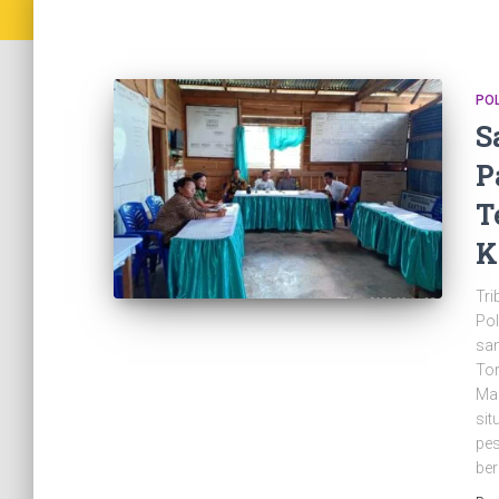
PO
S
P
T
K
Tri
Pol
sa
Tor
Ma
sit
pes
ber