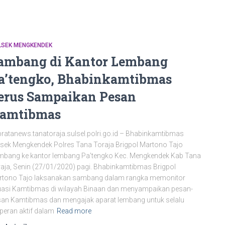
LSEK MENGKENDEK
ambang di Kantor Lembang
a’tengko, Bhabinkamtibmas
erus Sampaikan Pesan
amtibmas
bratanews.tanatoraja.sulsel.polri.go.id – Bhabinkamtibmas
sek Mengkendek Polres Tana Toraja Brigpol Martono Tajo
mbang ke kantor lembang Pa’tengko Kec. Mengkendek Kab Tana
aja, Senin (27/01/2020) pagi. Bhabinkamtibmas Brigpol
rtono Tajo laksanakan sambang dalam rangka memonitor
uasi Kamtibmas di wilayah Binaan dan menyampaikan pesan-
an Kamtibmas dan mengajak aparat lembang untuk selalu
peran aktif dalam
Read more