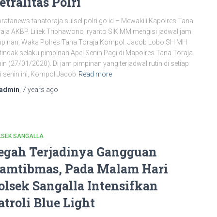
etralitas Polri
bratanews.tanatoraja.sulsel.polri.go.id – Mewakili Kapolres Tana
aja AKBP. Liliek Tribhawono Iryanto SIK MM mengisi jadwal jam
mpinan, Waka Polres Tana Toraja Kompol. Jacob Lobo SH MH
tindak selaku pimpinan Apel Senin Pagi di Mapolres Tana Toraja.
in (27/01/2020). Di jam pimpinan yang terjadwal rutin di setiap
i senin ini, Kompol Jacob
Read more
admin
,
7 years
ago
LSEK SANGALLA
egah Terjadinya Gangguan
amtibmas, Pada Malam Hari
olsek Sangalla Intensifkan
atroli Blue Light