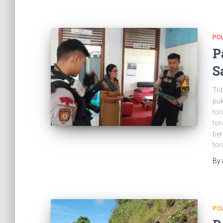
PO
P
S
Tri
puk
tor
tor
ber
tor
By
PO