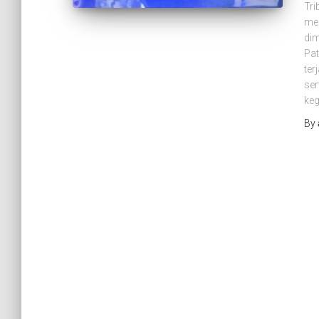
Tri
mel
dim
Pat
ter
ser
keg
By