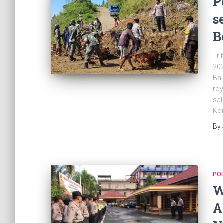
P
s
B
Tri
202
Bau
roy
sal
Kor
By
PO
W
A