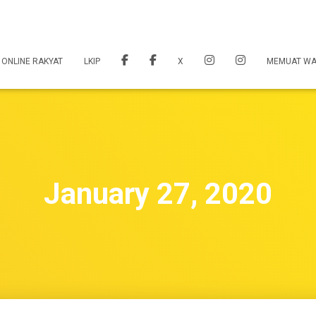
 ONLINE RAKYAT
LKIP
X
MEMUAT W
January 27, 2020