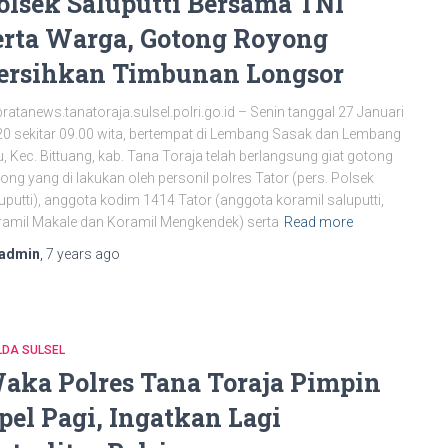
olsek Saluputti Bersama TNI
erta Warga, Gotong Royong
ersihkan Timbunan Longsor
bratanews.tanatoraja.sulsel.polri.go.id – Senin tanggal 27 Januari
0 sekitar 09.00 wita, bertempat di Lembang Sasak dan Lembang
, Kec. Bittuang, kab. Tana Toraja telah berlangsung giat gotong
ong yang di lakukan oleh personil polres Tator (pers. Polsek
uputti), anggota kodim 1414 Tator (anggota koramil saluputti,
amil Makale dan Koramil Mengkendek) serta
Read more
admin
,
7 years
ago
LDA SULSEL
aka Polres Tana Toraja Pimpin
pel Pagi, Ingatkan Lagi