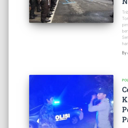
N
Tri
Tor
pi
ber
Sen
har
By
PO
C
K
P
P