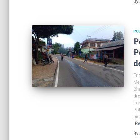
By
PO
P
P
d
Tri
Men
Bh
di 
Tor
Pol
pim
Re
By