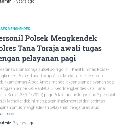
admin
,
7 years
ago
LSEK MENGKENDEK
ersonil Polsek Mengkendek
olres Tana Toraja awali tugas
engan pelayanan pagi
bratanews.tanatoraja.sulsel.polri.go.id – Kanit Binmas Polsek
gkendek Polres Tana Toraja Aiptu Markus Lote bersama
abinkamtibmas Aipda Amos manda laksanakan pelayanan pagi
pertigaan lempe Kel. Rantekalu’ Kec. Mengkendek Kab. Tana
aja. Senin (27/01/2020) pagi. Pelaksanaan tugas dari 2 personil
sek Mengkendek ini merupakan implementasi dari perintah
pinan untuk menghadirkan pelayanan pengaturan arus
ad more
admin
,
7 years
ago