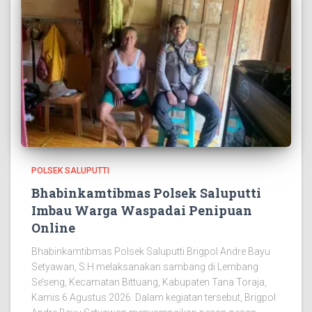
POLSEK SALUPUTTI
Bhabinkamtibmas Polsek Saluputti
Imbau Warga Waspadai Penipuan
Online
Bhabinkamtibmas Polsek Saluputti Brigpol Andre Bayu
Setyawan, S.H melaksanakan sambang di Lembang
Se’seng, Kecamatan Bittuang, Kabupaten Tana Toraja,
Kamis 6 Agustus 2026. Dalam kegiatan tersebut, Brigpol