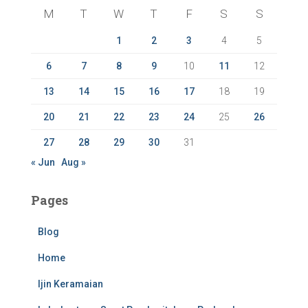
f
M
T
W
T
F
S
S
o
r
1
2
3
4
5
:
6
7
8
9
10
11
12
13
14
15
16
17
18
19
20
21
22
23
24
25
26
27
28
29
30
31
« Jun
Aug »
Pages
Blog
Home
Ijin Keramaian