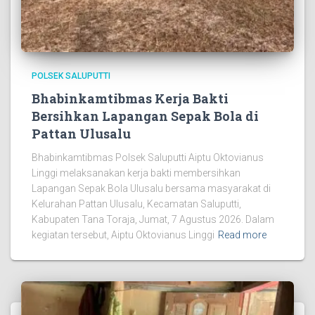
POLSEK SALUPUTTI
Bhabinkamtibmas Kerja Bakti
Bersihkan Lapangan Sepak Bola di
Pattan Ulusalu
Bhabinkamtibmas Polsek Saluputti Aiptu Oktovianus
Linggi melaksanakan kerja bakti membersihkan
Lapangan Sepak Bola Ulusalu bersama masyarakat di
Kelurahan Pattan Ulusalu, Kecamatan Saluputti,
Kabupaten Tana Toraja, Jumat, 7 Agustus 2026. Dalam
kegiatan tersebut, Aiptu Oktovianus Linggi
Read more