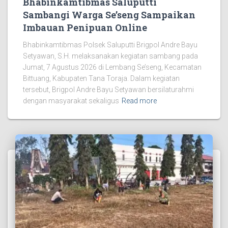
Bhabinkamtibmas Saluputti
Sambangi Warga Se’seng Sampaikan
Imbauan Penipuan Online
Bhabinkamtibmas Polsek Saluputti Brigpol Andre Bayu
Setyawan, S.H. melaksanakan kegiatan sambang pada
Jumat, 7 Agustus 2026 di Lembang Se’seng, Kecamatan
Bittuang, Kabupaten Tana Toraja. Dalam kegiatan
tersebut, Brigpol Andre Bayu Setyawan bersilaturahmi
dengan masyarakat sekaligus
Read more