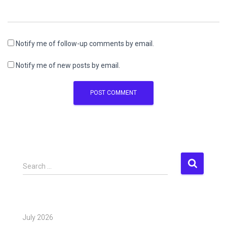
Notify me of follow-up comments by email.
Notify me of new posts by email.
S
Search …
e
a
r
c
July 2026
h