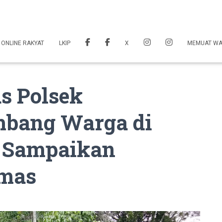
 ONLINE RAKYAT
LKIP
X
MEMUAT W
s Polsek
bang Warga di
, Sampaikan
mas