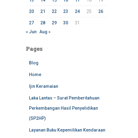
13
14
15
16
17
18
19
20
21
22
23
24
25
26
27
28
29
30
31
« Jun
Aug »
Pages
Blog
Home
Ijin Keramaian
Laka Lantas – Surat Pemberitahuan
Perkembangan Hasil Penyelidikan
(SP2HP)
Layanan Buku Kepemilikan Kendaraan