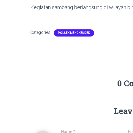
Kegiatan sambang berlangsung di wilayah b
Categories:
POLSEK MENGKENDEK
0 C
Leav
Name
*
Em