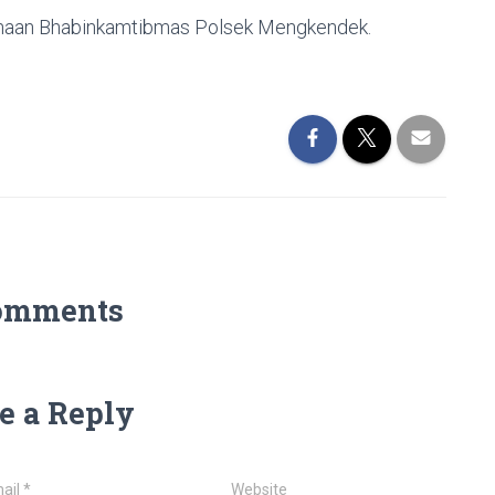
inaan Bhabinkamtibmas Polsek Mengkendek.
omments
e a Reply
ail
*
Website