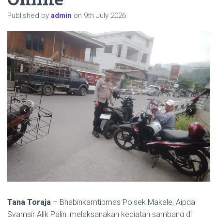
Published by
admin
on
9th July 2026
Tana Toraja
– Bhabinkamtibmas Polsek Makale, Aipda
Syamsir Alik Palin, melaksanakan kegiatan sambang di