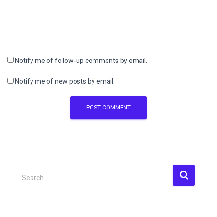
Notify me of follow-up comments by email.
Notify me of new posts by email.
S
Search …
e
a
r
c