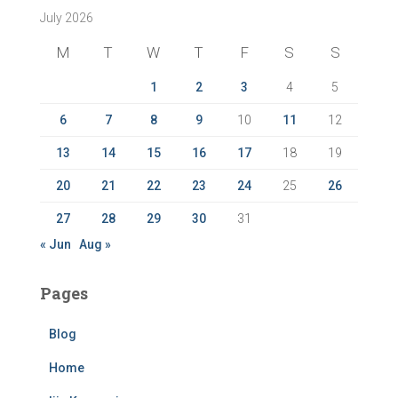
July 2026
h
f
M
T
W
T
F
S
S
o
r
1
2
3
4
5
:
6
7
8
9
10
11
12
13
14
15
16
17
18
19
20
21
22
23
24
25
26
27
28
29
30
31
« Jun
Aug »
Pages
Blog
Home