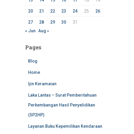
13
14
15
16
17
18
19
20
21
22
23
24
25
26
27
28
29
30
31
« Jun
Aug »
Pages
Blog
Home
Ijin Keramaian
Laka Lantas – Surat Pemberitahuan
Perkembangan Hasil Penyelidikan
(SP2HP)
Layanan Buku Kepemilikan Kendaraan