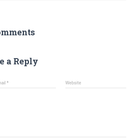
omments
e a Reply
ail
*
Website