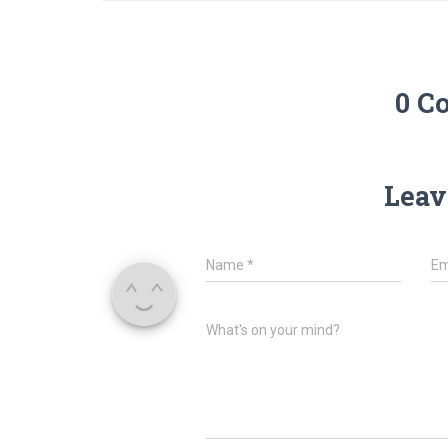
0 C
Leav
Name
*
Em
What's on your mind?