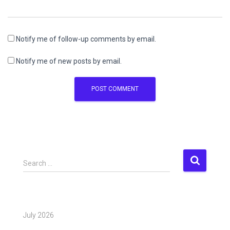
Notify me of follow-up comments by email.
Notify me of new posts by email.
S
Search …
e
a
r
c
July 2026
h
f