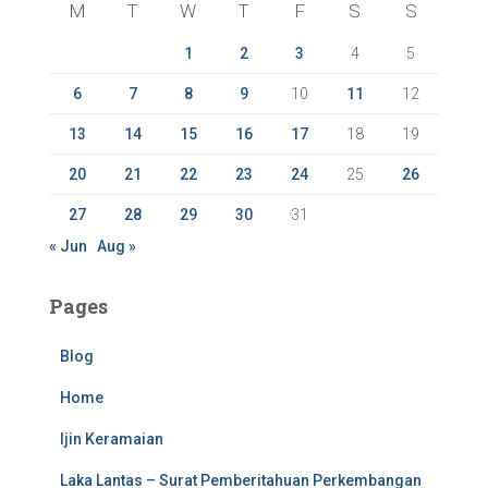
M
T
W
T
F
S
S
o
r
1
2
3
4
5
:
6
7
8
9
10
11
12
13
14
15
16
17
18
19
20
21
22
23
24
25
26
27
28
29
30
31
« Jun
Aug »
Pages
Blog
Home
Ijin Keramaian
Laka Lantas – Surat Pemberitahuan Perkembangan