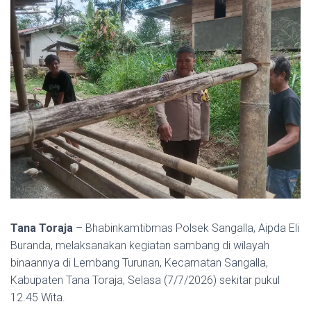
Tana Toraja
– Bhabinkamtibmas Polsek Sangalla, Aipda Eli
Buranda, melaksanakan kegiatan sambang di wilayah
binaannya di Lembang Turunan, Kecamatan Sangalla,
Kabupaten Tana Toraja, Selasa (7/7/2026) sekitar pukul
12.45 Wita.