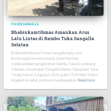
POLSEK SANGALLA
Bhabinkamtibmas Amankan Arus
Lalu Lintas di Rambu Tuka Sangalla
Selatan
Bhabinkamtibmas Polsek Sangalla Aiptu Joni
Bumbungan bersama Aipda Zaiful Rahman
melaksanakan pengamanan Rambu Tuka di Lembang
Tokesan, Kecamatan Sangalla Selatan, Kabupaten Tana
Toraja, Kamis, 6 Agustus 2026, pukul 10.00 Wita. Dalam
kegiatan tersebut, personel melaksanakan
Read more