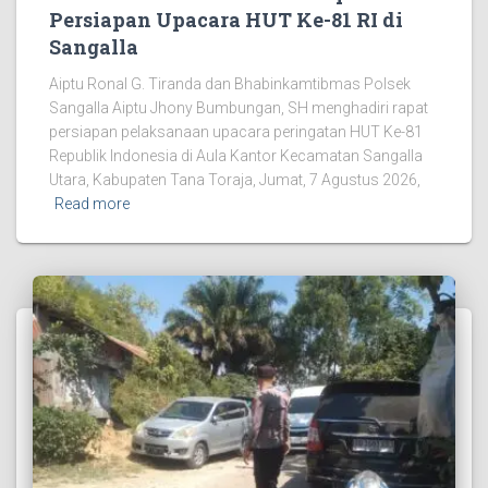
Persiapan Upacara HUT Ke-81 RI di
Sangalla
Aiptu Ronal G. Tiranda dan Bhabinkamtibmas Polsek
Sangalla Aiptu Jhony Bumbungan, SH menghadiri rapat
persiapan pelaksanaan upacara peringatan HUT Ke-81
Republik Indonesia di Aula Kantor Kecamatan Sangalla
Utara, Kabupaten Tana Toraja, Jumat, 7 Agustus 2026,
Read more