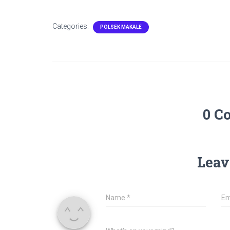
Categories:
POLSEK MAKALE
0 C
Leav
Name
*
Em