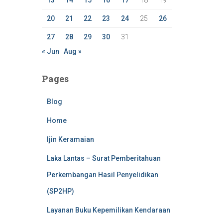
13
14
15
16
17
18
19
20
21
22
23
24
25
26
27
28
29
30
31
« Jun
Aug »
Pages
Blog
Home
Ijin Keramaian
Laka Lantas – Surat Pemberitahuan
Perkembangan Hasil Penyelidikan
(SP2HP)
Layanan Buku Kepemilikan Kendaraan