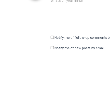
What's on your mind?
Notify me of follow-up comments b
Notify me of new posts by email.