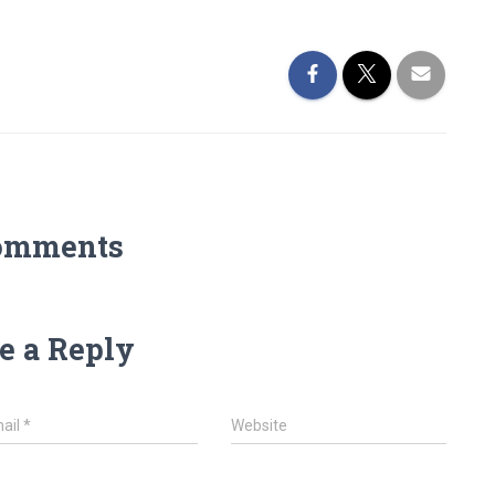
omments
e a Reply
ail
*
Website