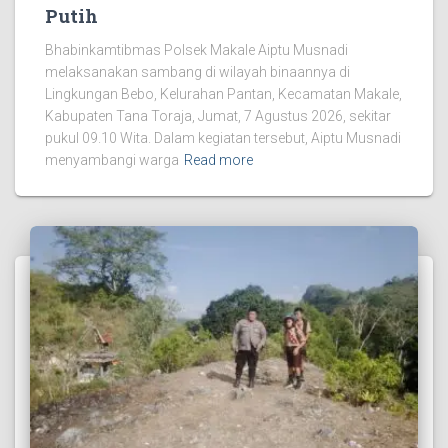
Putih
Bhabinkamtibmas Polsek Makale Aiptu Musnadi
melaksanakan sambang di wilayah binaannya di
Lingkungan Bebo, Kelurahan Pantan, Kecamatan Makale,
Kabupaten Tana Toraja, Jumat, 7 Agustus 2026, sekitar
pukul 09.10 Wita. Dalam kegiatan tersebut, Aiptu Musnadi
menyambangi warga
Read more