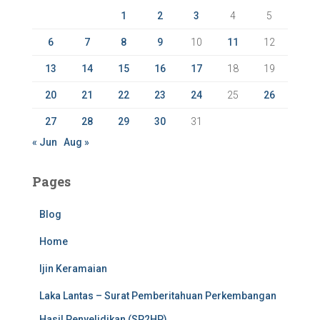
r
1
2
3
4
5
:
6
7
8
9
10
11
12
13
14
15
16
17
18
19
20
21
22
23
24
25
26
27
28
29
30
31
« Jun
Aug »
Pages
Blog
Home
Ijin Keramaian
Laka Lantas – Surat Pemberitahuan Perkembangan
Hasil Penyelidikan (SP2HP)