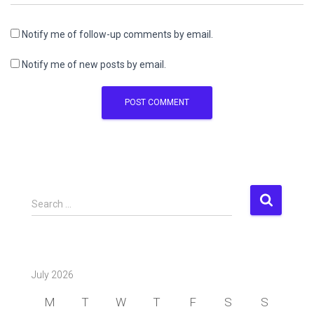
Notify me of follow-up comments by email.
Notify me of new posts by email.
S
Search …
e
a
r
c
July 2026
h
f
M
T
W
T
F
S
S
o