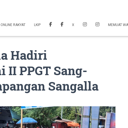
 ONLINE RAKYAT
LKIP
X
MEMUAT W
a Hadiri
 II PPGT Sang-
apangan Sangalla