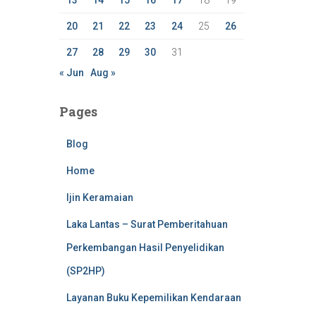
13
14
15
16
17
18
19
20
21
22
23
24
25
26
27
28
29
30
31
« Jun
Aug »
Pages
Blog
Home
Ijin Keramaian
Laka Lantas – Surat Pemberitahuan
Perkembangan Hasil Penyelidikan
(SP2HP)
Layanan Buku Kepemilikan Kendaraan