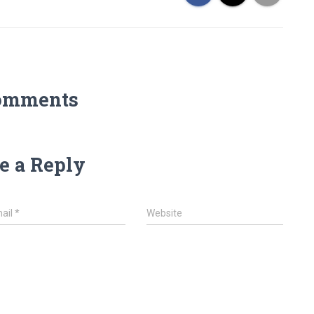
omments
e a Reply
ail
*
Website