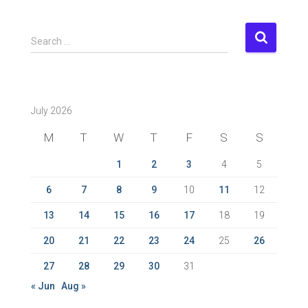
S
Search …
e
a
r
c
July 2026
h
f
M
T
W
T
F
S
S
o
r
1
2
3
4
5
:
6
7
8
9
10
11
12
13
14
15
16
17
18
19
20
21
22
23
24
25
26
27
28
29
30
31
« Jun
Aug »