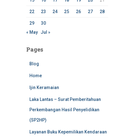
15
16
17
18
19
20
21
22
23
24
25
26
27
28
29
30
« May
Jul »
Pages
Blog
Home
Ijin Keramaian
Laka Lantas – Surat Pemberitahuan
Perkembangan Hasil Penyelidikan
(SP2HP)
Layanan Buku Kepemilikan Kendaraan