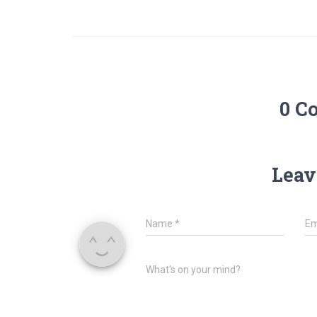
0 C
Leav
Name
*
Em
What's on your mind?