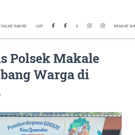
 ONLINE RAKYAT
LKIP
X
MEMUAT W
s Polsek Makale
bang Warga di
a