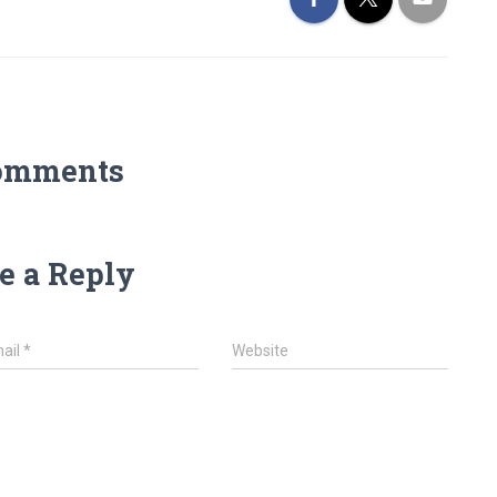
omments
e a Reply
ail
*
Website