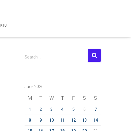
AKTU…
S
Search …
e
a
r
c
June 2026
h
f
M
T
W
T
F
S
S
o
r
1
2
3
4
5
6
7
:
8
9
10
11
12
13
14