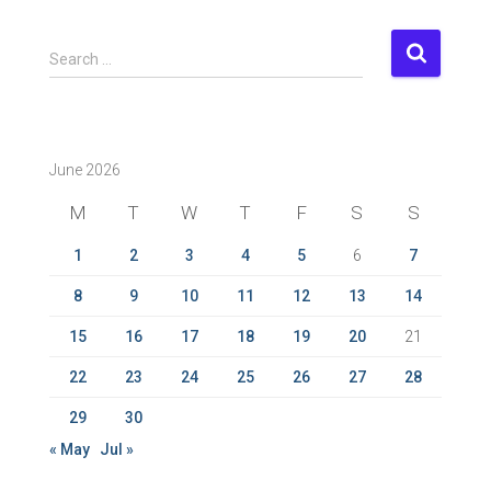
S
Search …
e
a
r
c
June 2026
h
f
M
T
W
T
F
S
S
o
r
1
2
3
4
5
6
7
:
8
9
10
11
12
13
14
15
16
17
18
19
20
21
22
23
24
25
26
27
28
29
30
« May
Jul »