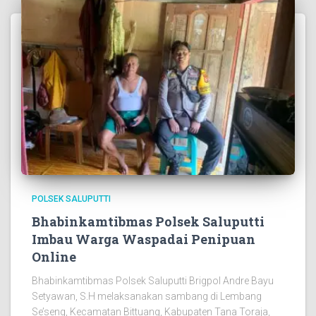
POLSEK SALUPUTTI
Bhabinkamtibmas Polsek Saluputti
Imbau Warga Waspadai Penipuan
Online
Bhabinkamtibmas Polsek Saluputti Brigpol Andre Bayu
Setyawan, S.H melaksanakan sambang di Lembang
Se’seng, Kecamatan Bittuang, Kabupaten Tana Toraja,