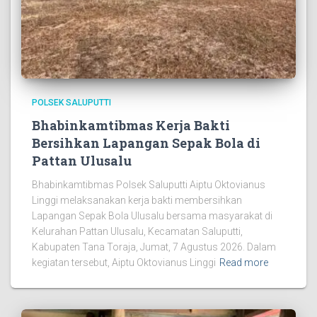
POLSEK SALUPUTTI
Bhabinkamtibmas Kerja Bakti
Bersihkan Lapangan Sepak Bola di
Pattan Ulusalu
Bhabinkamtibmas Polsek Saluputti Aiptu Oktovianus
Linggi melaksanakan kerja bakti membersihkan
Lapangan Sepak Bola Ulusalu bersama masyarakat di
Kelurahan Pattan Ulusalu, Kecamatan Saluputti,
Kabupaten Tana Toraja, Jumat, 7 Agustus 2026. Dalam
kegiatan tersebut, Aiptu Oktovianus Linggi
Read more