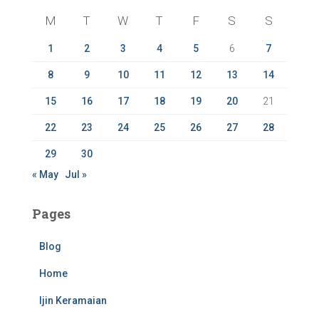
f
M
T
W
T
F
S
S
o
r
1
2
3
4
5
6
7
:
8
9
10
11
12
13
14
15
16
17
18
19
20
21
22
23
24
25
26
27
28
29
30
« May
Jul »
Pages
Blog
Home
Ijin Keramaian