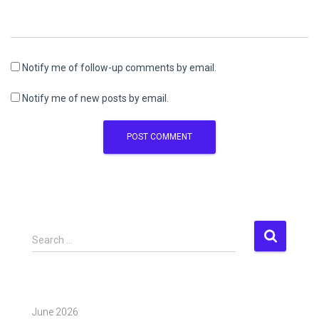
Notify me of follow-up comments by email.
Notify me of new posts by email.
S
Search …
e
a
r
c
June 2026
h