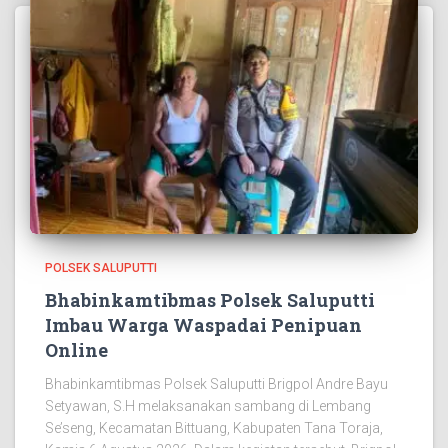
POLSEK SALUPUTTI
Bhabinkamtibmas Polsek Saluputti
Imbau Warga Waspadai Penipuan
Online
Bhabinkamtibmas Polsek Saluputti Brigpol Andre Bayu
Setyawan, S.H melaksanakan sambang di Lembang
Se’seng, Kecamatan Bittuang, Kabupaten Tana Toraja,