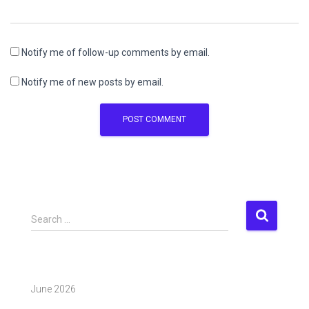
Notify me of follow-up comments by email.
Notify me of new posts by email.
S
Search …
e
a
r
c
June 2026
h
f