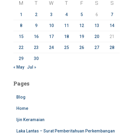
M
T
W
T
F
S
S
o
r
1
2
3
4
5
6
7
:
8
9
10
11
12
13
14
15
16
17
18
19
20
21
22
23
24
25
26
27
28
29
30
« May
Jul »
Pages
Blog
Home
Ijin Keramaian
Laka Lantas – Surat Pemberitahuan Perkembangan