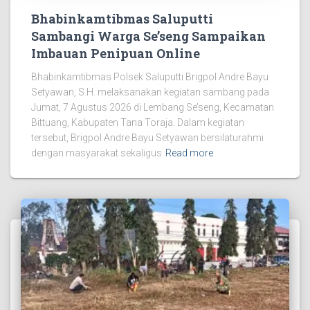
Bhabinkamtibmas Saluputti
Sambangi Warga Se’seng Sampaikan
Imbauan Penipuan Online
Bhabinkamtibmas Polsek Saluputti Brigpol Andre Bayu
Setyawan, S.H. melaksanakan kegiatan sambang pada
Jumat, 7 Agustus 2026 di Lembang Se’seng, Kecamatan
Bittuang, Kabupaten Tana Toraja. Dalam kegiatan
tersebut, Brigpol Andre Bayu Setyawan bersilaturahmi
dengan masyarakat sekaligus
Read more