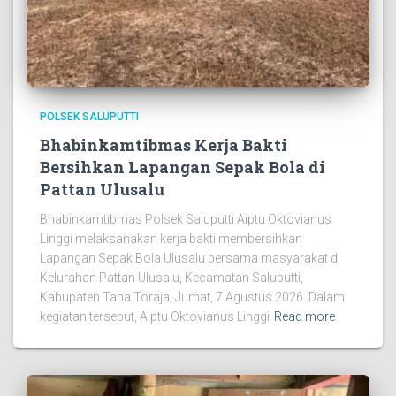
POLSEK SALUPUTTI
Bhabinkamtibmas Kerja Bakti
Bersihkan Lapangan Sepak Bola di
Pattan Ulusalu
Bhabinkamtibmas Polsek Saluputti Aiptu Oktovianus
Linggi melaksanakan kerja bakti membersihkan
Lapangan Sepak Bola Ulusalu bersama masyarakat di
Kelurahan Pattan Ulusalu, Kecamatan Saluputti,
Kabupaten Tana Toraja, Jumat, 7 Agustus 2026. Dalam
kegiatan tersebut, Aiptu Oktovianus Linggi
Read more