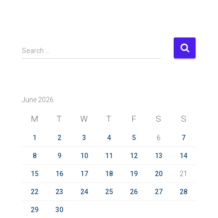
S
Search …
e
a
r
c
June 2026
h
f
M
T
W
T
F
S
S
o
r
1
2
3
4
5
6
7
:
8
9
10
11
12
13
14
15
16
17
18
19
20
21
22
23
24
25
26
27
28
29
30