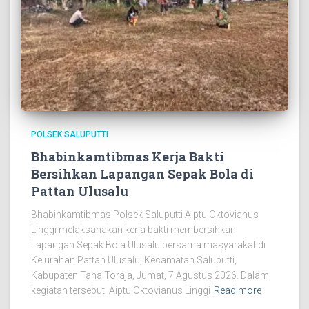
POLSEK SALUPUTTI
Bhabinkamtibmas Kerja Bakti
Bersihkan Lapangan Sepak Bola di
Pattan Ulusalu
Bhabinkamtibmas Polsek Saluputti Aiptu Oktovianus
Linggi melaksanakan kerja bakti membersihkan
Lapangan Sepak Bola Ulusalu bersama masyarakat di
Kelurahan Pattan Ulusalu, Kecamatan Saluputti,
Kabupaten Tana Toraja, Jumat, 7 Agustus 2026. Dalam
kegiatan tersebut, Aiptu Oktovianus Linggi
Read more