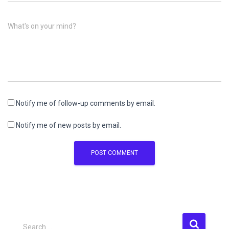
What's on your mind?
Notify me of follow-up comments by email.
Notify me of new posts by email.
S
Search …