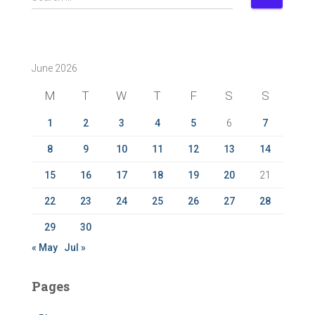
e
a
r
c
June 2026
h
f
M
T
W
T
F
S
S
o
r
1
2
3
4
5
6
7
:
8
9
10
11
12
13
14
15
16
17
18
19
20
21
22
23
24
25
26
27
28
29
30
« May
Jul »
Pages