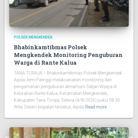
POLSEK MENGKENDEK
Bhabinkamtibmas Polsek
Mengkendek Monitoring Penguburan
Warga di Rante Kalua
TANA TORAJA – Bhabinkamtibmas Polsek Mengkendek
Aipda Jemi Palinggi melaksanakan monitoring dan
pengamanan penguburan almarhum Satjan Wijaya di
Kelurahan Rante Kalua, Kecamatan Mengkendek,
Kabupaten Tana Toraja, Selasa (4/8/2026) pukul 08.30
Wita. Dalam kegiatan tersebut, Aipda
Read more