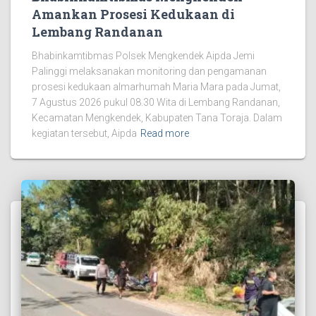
Amankan Prosesi Kedukaan di
Lembang Randanan
Bhabinkamtibmas Polsek Mengkendek Aipda Jemi
Palinggi melaksanakan monitoring dan pengamanan
prosesi kedukaan almarhumah Maria Mara pada Jumat,
7 Agustus 2026 pukul 08.30 Wita di Lembang Randanan,
Kecamatan Mengkendek, Kabupaten Tana Toraja. Dalam
kegiatan tersebut, Aipda
Read more