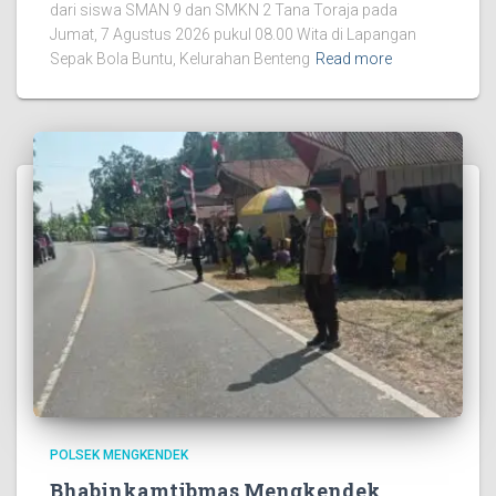
dari siswa SMAN 9 dan SMKN 2 Tana Toraja pada
Jumat, 7 Agustus 2026 pukul 08.00 Wita di Lapangan
Sepak Bola Buntu, Kelurahan Benteng
Read more
POLSEK MENGKENDEK
Bhabinkamtibmas Mengkendek