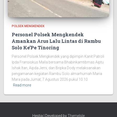
POLSEK MENGKENDEK
Personel Polsek Mengkendek
Amankan Arus Lalu Lintas di Rambu
Solo Ke’Pe Tinoring
Personel Polsek Mengkendek yang dipimpin Kanit Patroli
Ipda Fransiskus Malla bersama Bhabinkamtibmas Aiptu
Ishak Itan, Aipda Jemi, dan Bripka Dody melaksanakan
pengamanan kegiatan Rambu Solo almarhumah Maria
Mara pada Jumat, 7 Agustus 2026 pukul 10.10
Read more
Hestia | Developed by
ThemeIsle