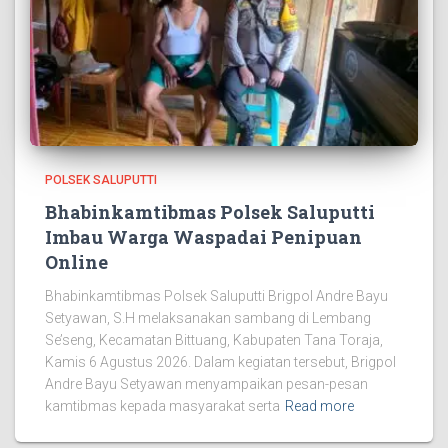
POLSEK SALUPUTTI
Bhabinkamtibmas Polsek Saluputti
Imbau Warga Waspadai Penipuan
Online
Bhabinkamtibmas Polsek Saluputti Brigpol Andre Bayu
Setyawan, S.H melaksanakan sambang di Lembang
Se’seng, Kecamatan Bittuang, Kabupaten Tana Toraja,
Kamis 6 Agustus 2026. Dalam kegiatan tersebut, Brigpol
Andre Bayu Setyawan menyampaikan pesan-pesan
kamtibmas kepada masyarakat serta
Read more