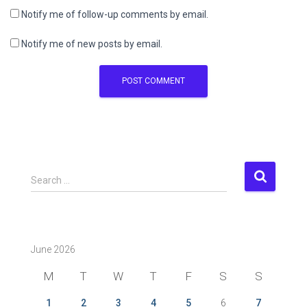
Notify me of follow-up comments by email.
Notify me of new posts by email.
S
Search …
e
a
r
c
June 2026
h
f
M
T
W
T
F
S
S
o
r
1
2
3
4
5
6
7