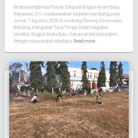
Bhabinkamtibmas Polsek Saluputti Brigpol Andre Bayu
Setyawan, S.H. melaksanakan kegiatan sambang pada
Jumat, 7 Agustus 2026 di Lembang Se’seng, Kecamatan
Bittuang, Kabupaten Tana Toraja. Dalam kegiatan
tersebut, Brigpol Andre Bayu Setyawan bersilaturahmi
dengan masyarakat sekaligus
Read more