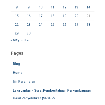
:
8
9
10
11
12
13
14
15
16
17
18
19
20
21
22
23
24
25
26
27
28
29
30
« May
Jul »
Pages
Blog
Home
Ijin Keramaian
Laka Lantas – Surat Pemberitahuan Perkembangan
Hasil Penyelidikan (SP2HP)