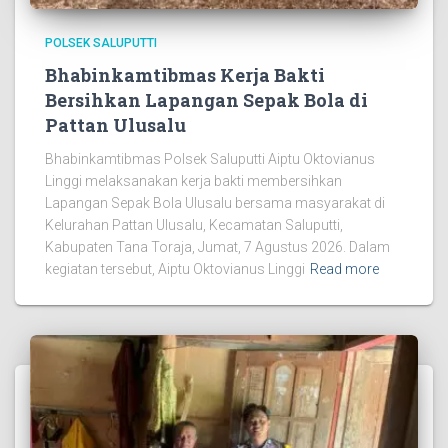
POLSEK SALUPUTTI
Bhabinkamtibmas Kerja Bakti
Bersihkan Lapangan Sepak Bola di
Pattan Ulusalu
Bhabinkamtibmas Polsek Saluputti Aiptu Oktovianus
Linggi melaksanakan kerja bakti membersihkan
Lapangan Sepak Bola Ulusalu bersama masyarakat di
Kelurahan Pattan Ulusalu, Kecamatan Saluputti,
Kabupaten Tana Toraja, Jumat, 7 Agustus 2026. Dalam
kegiatan tersebut, Aiptu Oktovianus Linggi
Read more