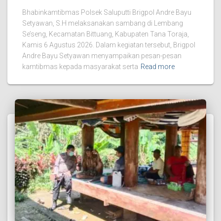
Bhabinkamtibmas Polsek Saluputti Brigpol Andre Bayu
Setyawan, S.H melaksanakan sambang di Lembang
Se’seng, Kecamatan Bittuang, Kabupaten Tana Toraja,
Kamis 6 Agustus 2026. Dalam kegiatan tersebut, Brigpol
Andre Bayu Setyawan menyampaikan pesan-pesan
kamtibmas kepada masyarakat serta
Read more