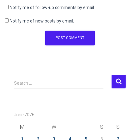
Notify me of follow-up comments by email.
Notify me of new posts by email.
S
Search …
e
a
r
c
June 2026
h
f
M
T
W
T
F
S
S
o
r
1
2
3
4
5
6
7