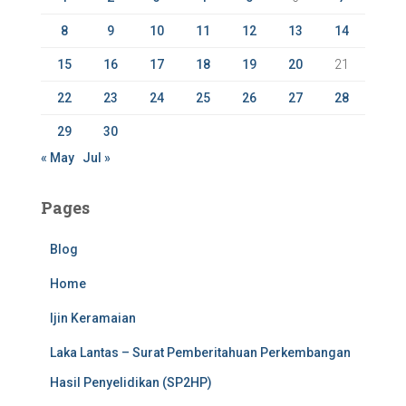
:
8
9
10
11
12
13
14
15
16
17
18
19
20
21
22
23
24
25
26
27
28
29
30
« May
Jul »
Pages
Blog
Home
Ijin Keramaian
Laka Lantas – Surat Pemberitahuan Perkembangan
Hasil Penyelidikan (SP2HP)