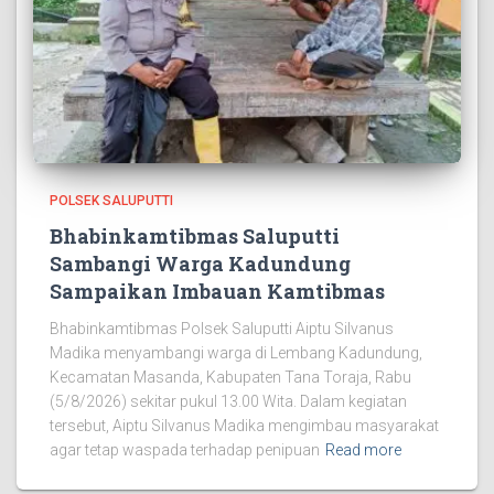
POLSEK SALUPUTTI
Bhabinkamtibmas Saluputti
Sambangi Warga Kadundung
Sampaikan Imbauan Kamtibmas
Bhabinkamtibmas Polsek Saluputti Aiptu Silvanus
Madika menyambangi warga di Lembang Kadundung,
Kecamatan Masanda, Kabupaten Tana Toraja, Rabu
(5/8/2026) sekitar pukul 13.00 Wita. Dalam kegiatan
tersebut, Aiptu Silvanus Madika mengimbau masyarakat
agar tetap waspada terhadap penipuan
Read more