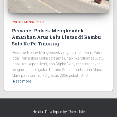
POLSEK MENGKENDEK
Personel Polsek Mengkendek
Amankan Arus Lalu Lintas di Rambu
Solo Ke’Pe Tinoring
Personel Polsek Mengkendek yang dipimpin Kanit Patroli
Ipda Fransiskus Malla bersama Bhabinkamtibmas Aiptu
Ishak Itan, Aipda Jemi, dan Bripka Dody melaksanakan
pengamanan kegiatan Rambu Solo almarhumah Maria
Mara pada Jumat, 7 Agustus 2026 pukul 10.10
Read more
Hestia | Developed by
ThemeIsle