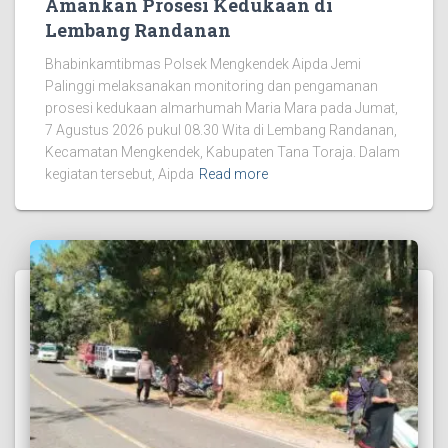
Amankan Prosesi Kedukaan di
Lembang Randanan
Bhabinkamtibmas Polsek Mengkendek Aipda Jemi
Palinggi melaksanakan monitoring dan pengamanan
prosesi kedukaan almarhumah Maria Mara pada Jumat,
7 Agustus 2026 pukul 08.30 Wita di Lembang Randanan,
Kecamatan Mengkendek, Kabupaten Tana Toraja. Dalam
kegiatan tersebut, Aipda
Read more