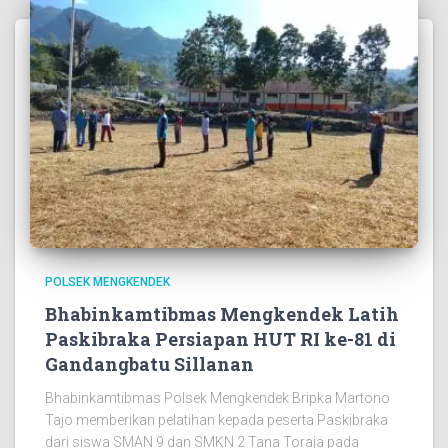
POLSEK MENGKENDEK
Bhabinkamtibmas Mengkendek Latih
Paskibraka Persiapan HUT RI ke-81 di
Gandangbatu Sillanan
Bhabinkamtibmas Polsek Mengkendek Bripka Martono
Tajo memberikan pelatihan kepada peserta Paskibraka
dari siswa SMAN 9 dan SMKN 2 Tana Toraja pada