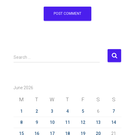
S
Search …
e
a
r
c
June 2026
h
f
M
T
W
T
F
S
S
o
r
1
2
3
4
5
6
7
:
8
9
10
11
12
13
14
15
16
17
18
19
20
21