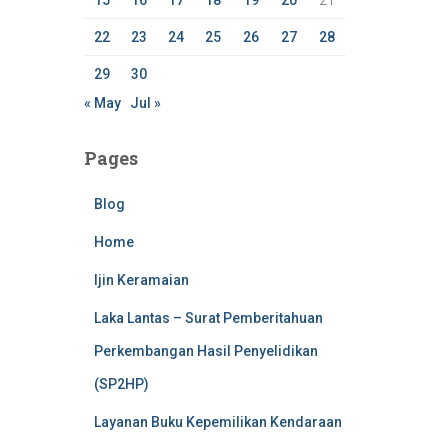
15
16
17
18
19
20
21
22
23
24
25
26
27
28
29
30
« May
Jul »
Pages
Blog
Home
Ijin Keramaian
Laka Lantas – Surat Pemberitahuan
Perkembangan Hasil Penyelidikan
(SP2HP)
Layanan Buku Kepemilikan Kendaraan