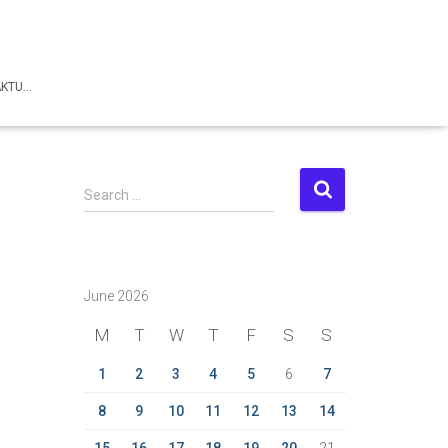
AKTU…
S
Search …
e
a
r
c
June 2026
h
f
M
T
W
T
F
S
S
o
r
1
2
3
4
5
6
7
:
8
9
10
11
12
13
14