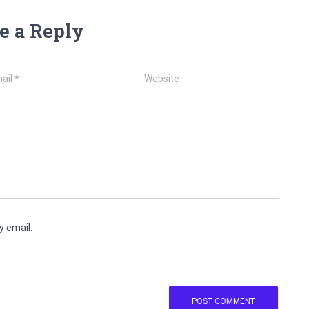
e a Reply
ail
*
Website
y email.