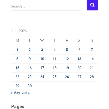
S
Search …
e
a
r
c
June 2026
h
f
M
T
W
T
F
S
S
o
r
1
2
3
4
5
6
7
:
8
9
10
11
12
13
14
15
16
17
18
19
20
21
22
23
24
25
26
27
28
29
30
« May
Jul »
Pages