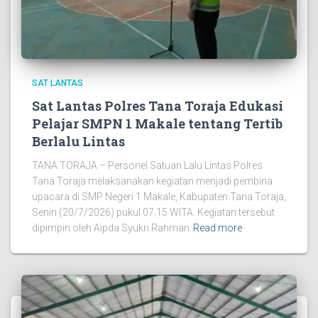
SAT LANTAS
Sat Lantas Polres Tana Toraja Edukasi
Pelajar SMPN 1 Makale tentang Tertib
Berlalu Lintas
TANA TORAJA – Personel Satuan Lalu Lintas Polres
Tana Toraja melaksanakan kegiatan menjadi pembina
upacara di SMP Negeri 1 Makale, Kabupaten Tana Toraja,
Senin (20/7/2026) pukul 07.15 WITA. Kegiatan tersebut
dipimpin oleh Aipda Syukri Rahman
Read more