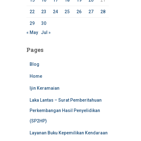
15
16
17
18
19
20
21
22
23
24
25
26
27
28
29
30
« May
Jul »
Pages
Blog
Home
Ijin Keramaian
Laka Lantas – Surat Pemberitahuan
Perkembangan Hasil Penyelidikan
(SP2HP)
Layanan Buku Kepemilikan Kendaraan