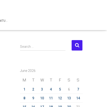
AKTU…
S
Search …
e
a
r
c
June 2026
h
f
M
T
W
T
F
S
S
o
r
1
2
3
4
5
6
7
:
8
9
10
11
12
13
14