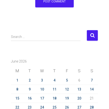
S
Search …
e
a
r
c
June 2026
h
f
M
T
W
T
F
S
S
o
r
1
2
3
4
5
6
7
:
8
9
10
11
12
13
14
15
16
17
18
19
20
21
22
23
24
25
26
27
28