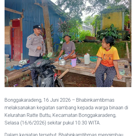
Bonggakaradeng, 16 Juni 2026 – Bhabinkamtibmas
melaksanakan kegiatan sambang kepada warga binaan di
Kelurahan Ratte Buttu, Kecamatan Bonggakaradeng,
Selasa (16/6/2026) sekitar pukul 10.30 WITA.
Dalam kegiatan tersebut, Bhabinkamtibmas mengimbau