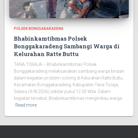
POLSEK BONGGAKARADENG
Bhabinkamtibmas Polsek
Bonggakaradeng Sambangi Warga di
Kelurahan Ratte Buttu
TANA TORAJA – Bhabinkamtibmas Polsek
Bonggakaradeng melaksanakan sambang warga binaan
dalam kegiatan problem solving di Kelurahan Ratte Buttu,
Kecamatan Bonggakaradeng, Kabupaten Tana Toraja,
Selasa (4/8/2026) sekitar pukul 12.30 Wita. Dalam
kegiatan tersebut, Bhabinkamtibmas mengimbau warga
Read more