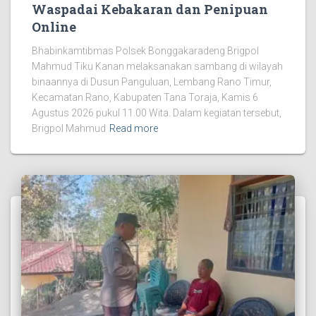
Waspadai Kebakaran dan Penipuan
Online
Bhabinkamtibmas Polsek Bonggakaradeng Brigpol
Mahmud Tiku Kanan melaksanakan sambang di wilayah
binaannya di Dusun Panguluan, Lembang Rano Timur,
Kecamatan Rano, Kabupaten Tana Toraja, Kamis 6
Agustus 2026 pukul 11.00 Wita. Dalam kegiatan tersebut,
Brigpol Mahmud
Read more