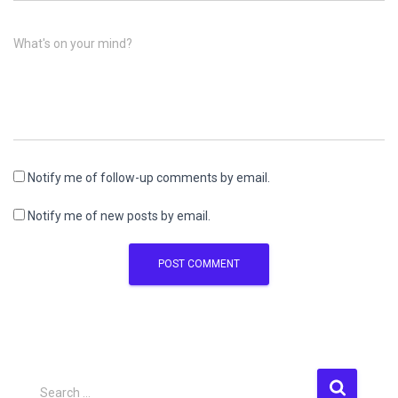
What's on your mind?
Notify me of follow-up comments by email.
Notify me of new posts by email.
S
Search …