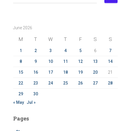
e
a
r
c
June 2026
h
f
M
T
W
T
F
S
S
o
r
1
2
3
4
5
6
7
:
8
9
10
11
12
13
14
15
16
17
18
19
20
21
22
23
24
25
26
27
28
29
30
« May
Jul »
Pages