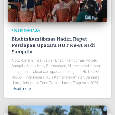
POLSEK SANGALLA
Bhabinkamtibmas Hadiri Rapat
Persiapan Upacara HUT Ke-81 RI di
Sangalla
Aiptu Ronal G. Tiranda dan Bhabinkamtibmas Polsek
Sangalla Aiptu Jhony Bumbungan, SH menghadiri rapat
persiapan pelaksanaan upacara peringatan HUT Ke-81
Republik Indonesia di Aula Kantor Kecamatan Sangalla
Utara, Kabupaten Tana Toraja, Jumat, 7 Agustus 2026,
Read more