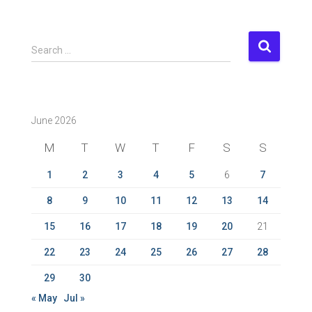
S
Search …
e
a
r
c
June 2026
h
f
M
T
W
T
F
S
S
o
r
1
2
3
4
5
6
7
:
8
9
10
11
12
13
14
15
16
17
18
19
20
21
22
23
24
25
26
27
28
29
30
« May
Jul »