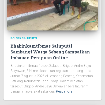
POLSEK SALUPUTTI
Bhabinkamtibmas Saluputti
Sambangi Warga Se’seng Sampaikan
Imbauan Penipuan Online
Bhabinkamtibmas Polsek Saluputti Brigpol Andre Bayu
Setyawan, S.H. melaksanakan kegiatan sambang pada
Jumat, 7 Agustus 2026 di Lembang Se’seng, Kecamatan
Bittuang, Kabupaten Tana Toraja. Dalam kegiatan
tersebut, Brigpol Andre Bayu Setyawan bersilaturahmi
dengan masyarakat sekaligus
Read more