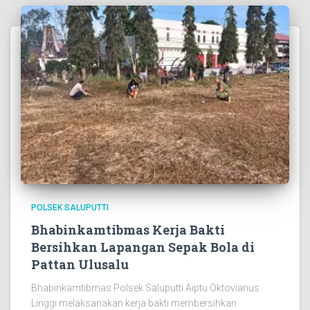
POLSEK SALUPUTTI
Bhabinkamtibmas Kerja Bakti
Bersihkan Lapangan Sepak Bola di
Pattan Ulusalu
Bhabinkamtibmas Polsek Saluputti Aiptu Oktovianus
Linggi melaksanakan kerja bakti membersihkan