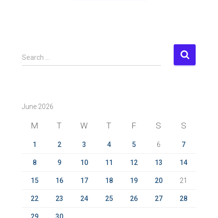
S
Search …
e
a
r
c
June 2026
h
f
M
T
W
T
F
S
S
o
r
1
2
3
4
5
6
7
:
8
9
10
11
12
13
14
15
16
17
18
19
20
21
22
23
24
25
26
27
28
29
30