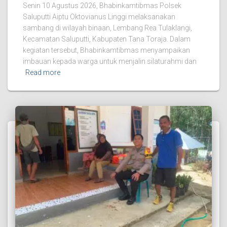
Senin 10 Agustus 2026, Bhabinkamtibmas Polsek
Saluputti Aiptu Oktovianus Linggi melaksanakan
sambang di wilayah binaan, Lembang Rea Tulaklangi,
Kecamatan Saluputti, Kabupaten Tana Toraja. Dalam
kegiatan tersebut, Bhabinkamtibmas menyampaikan
imbauan kepada warga untuk menjalin silaturahmi dan
Read more