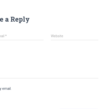
e a Reply
ail
*
Website
y email.