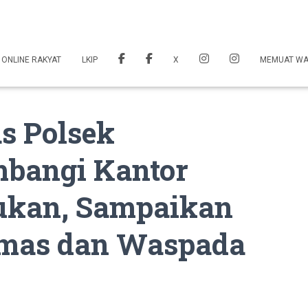
 ONLINE RAKYAT
LKIP
X
MEMUAT W
s Polsek
bangi Kantor
kan, Sampaikan
mas dan Waspada