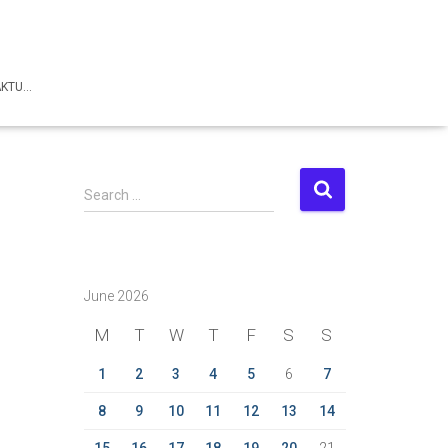
AKTU…
S
Search …
e
a
r
c
June 2026
h
f
M
T
W
T
F
S
S
o
r
1
2
3
4
5
6
7
:
8
9
10
11
12
13
14