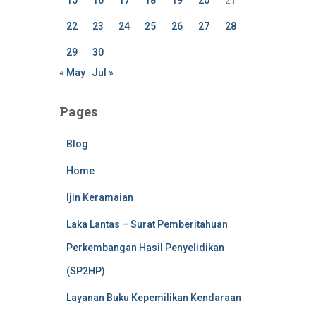
15
16
17
18
19
20
21
22
23
24
25
26
27
28
29
30
« May
Jul »
Pages
Blog
Home
Ijin Keramaian
Laka Lantas – Surat Pemberitahuan
Perkembangan Hasil Penyelidikan
(SP2HP)
Layanan Buku Kepemilikan Kendaraan